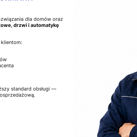
ozwiązania dla domów oraz
owe, drzwi i automatykę
klientom:
tów
ucenta
ższy standard obsługi —
posprzedażową.