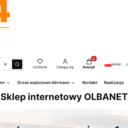
Produkty w koszyku:
polski
z
Wyczyść
Szukaj
Ulubione
Zaloguj się
Koszyk
ann
Drzwi wejściowe Hörmann
Kontakt
Realizacje
Sklep internetowy OLBANET