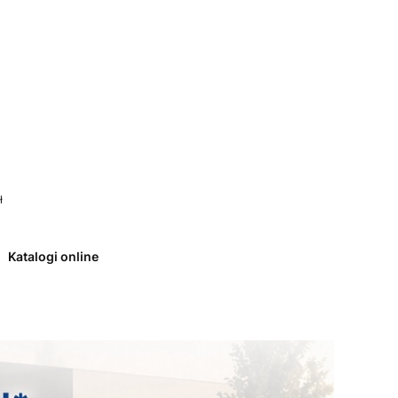
 0. Zobacz szczegóły
ł
Katalogi online