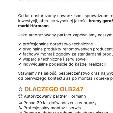
Od lat dostarczamy nowoczesne i sprawdzone r
inwestycji, oferując wysokiej jakości
bramy garaż
marki Hörmann
.
Jako autoryzowany partner zapewniamy naszym 
✔ profesjonalne doradztwo techniczne
✔ oryginalne produkty renomowanych producen
✔ fachowy montaż zgodny ze standardami prod
✔ wsparcie techniczne i serwisowe
✔ indywidualne podejście do każdej realizacji
Stawiamy na jakość, bezpieczeństwo oraz najwy
od pierwszego kontaktu aż po montaż i opiekę 
⭐
DLACZEGO OLB24?
🏆 Autoryzowany partner Hörmann
📅 Ponad 20 lat doświadczenia w branży
🔧 Profesjonalny montaż i serwis
🤝 Pomoc w doborze odpowiednich rozwiązań