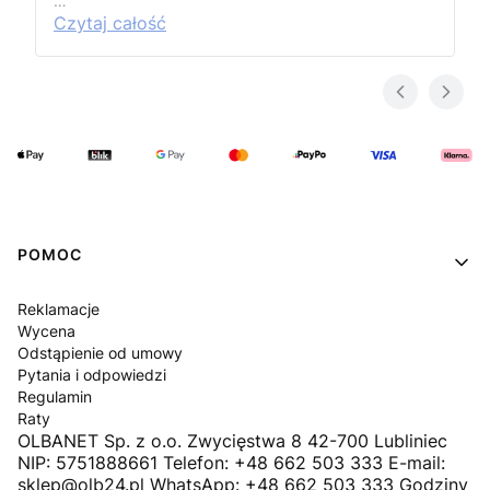
…
Czytaj całość
Linki w stopce
POMOC
Reklamacje
Wycena
Odstąpienie od umowy
Pytania i odpowiedzi
Regulamin
Raty
OLBANET Sp. z o.o. Zwycięstwa 8 42-700 Lubliniec
NIP: 5751888661 Telefon: +48 662 503 333 E-mail:
sklep@olb24.pl WhatsApp: +48 662 503 333 Godziny