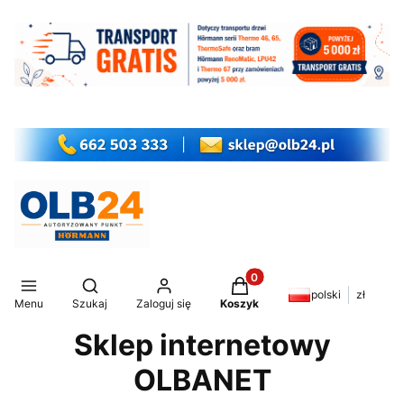
Produkty w koszyku: 0. Z
Otwórz wyszukiwarkę
polski
zł
Menu
Szukaj
Zaloguj się
Koszyk
Sklep internetowy
OLBANET