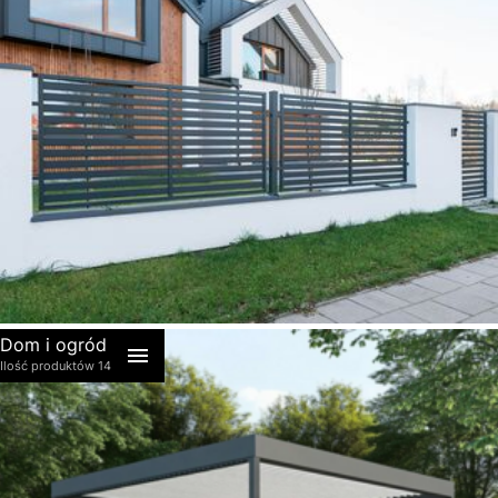
akcesoria
Dom i ogród
Ilość produktów 14