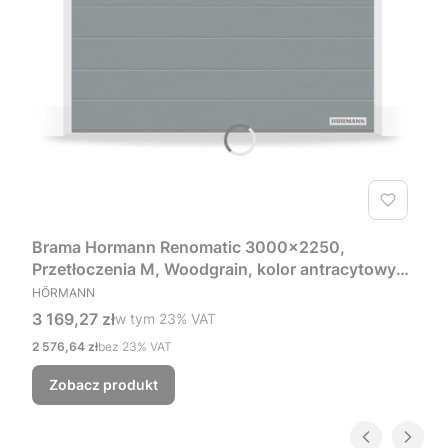
Brama Hormann Renomatic 3000x2250,
Przetłoczenia M, Woodgrain, kolor antracytowy
PRODUCENT
RAL 7016 + Prowadzenie Z
HÖRMANN
Cena brutto
3 169,27 zł
w tym %s VAT
w tym
23%
VAT
Cena netto
2 576,64 zł
bez 23% VAT
Zobacz produkt