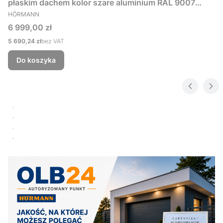
płaskim dachem kolor szare aluminium RAL 9007
PRODUCENT
229x181 cm
HÖRMANN
Cena
6 999,00 zł
Cena
5 690,24 zł
bez VAT
Do koszyka