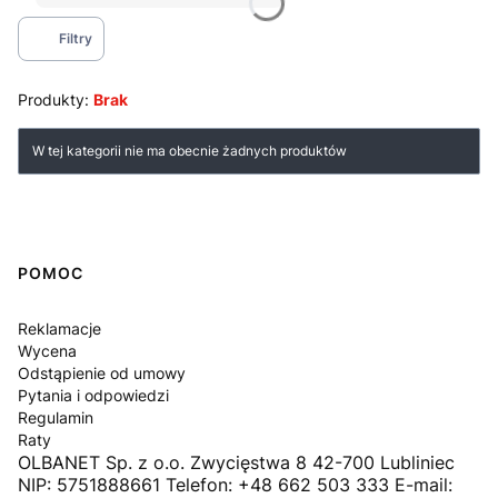
Filtry
Produkty:
Brak
Lista produktów
W tej kategorii nie ma obecnie żadnych produktów
Linki w stopce
POMOC
Reklamacje
Wycena
Odstąpienie od umowy
Pytania i odpowiedzi
Regulamin
Raty
OLBANET Sp. z o.o. Zwycięstwa 8 42-700 Lubliniec
NIP: 5751888661 Telefon: +48 662 503 333 E-mail: