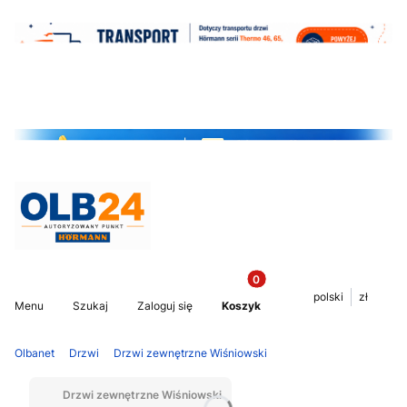
Produkty w koszyku: 0. Z
Otwórz wyszukiwarkę
polski
zł
Menu
Szukaj
Zaloguj się
Koszyk
Olbanet
Drzwi
Drzwi zewnętrzne Wiśniowski
Drzwi zewnętrzne Wiśniowski