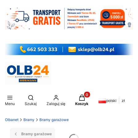
Produkty w koszyku: 0. Z
Otwórz wyszukiwarkę
polski
zł
Menu
Szukaj
Zaloguj się
Koszyk
Olbanet
Bramy
Bramy garażowe
Bramy garażowe