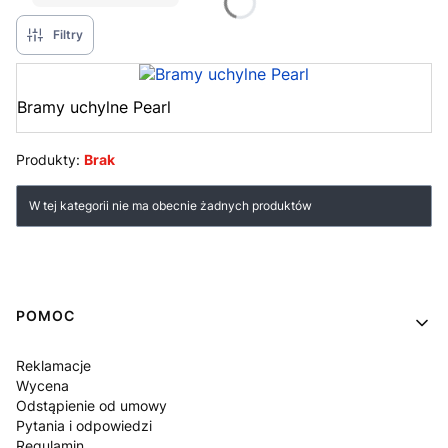
Filtry
Bramy uchylne Pearl
Produkty:
Brak
Lista produktów
W tej kategorii nie ma obecnie żadnych produktów
Linki w stopce
POMOC
Reklamacje
Wycena
Odstąpienie od umowy
Pytania i odpowiedzi
Regulamin