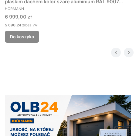
płaskim dachem kolor szare aluminium RAL 9007
PRODUCENT
229x181 cm
HÖRMANN
Cena
6 999,00 zł
Cena
5 690,24 zł
bez VAT
Do koszyka