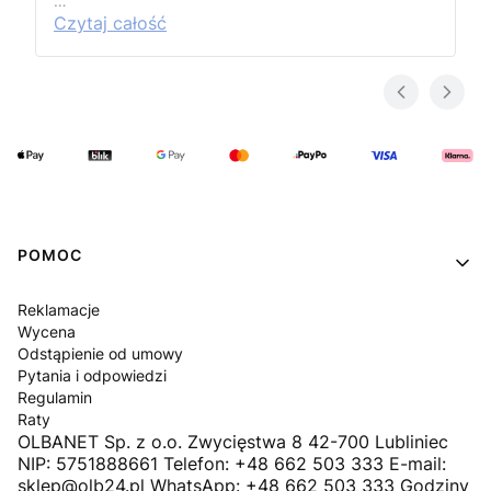
…
Czytaj całość
Linki w stopce
POMOC
Reklamacje
Wycena
Odstąpienie od umowy
Pytania i odpowiedzi
Regulamin
Raty
OLBANET Sp. z o.o. Zwycięstwa 8 42-700 Lubliniec
NIP: 5751888661 Telefon: +48 662 503 333 E-mail:
sklep@olb24.pl WhatsApp: +48 662 503 333 Godziny