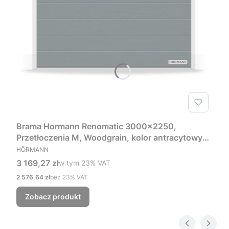
Brama Hormann Renomatic 3000x2250,
Przetłoczenia M, Woodgrain, kolor antracytowy
PRODUCENT
RAL 7016 + Prowadzenie Z
HÖRMANN
Cena brutto
3 169,27 zł
w tym %s VAT
w tym
23%
VAT
Cena netto
2 576,64 zł
bez 23% VAT
Zobacz produkt