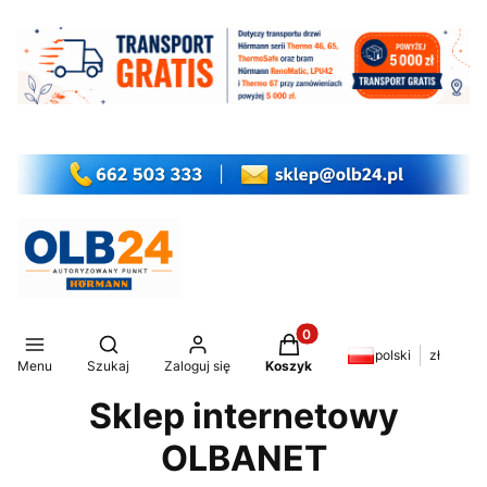
Produkty w koszyku: 0. Z
Otwórz wyszukiwarkę
polski
zł
Menu
Szukaj
Zaloguj się
Koszyk
Sklep internetowy
OLBANET