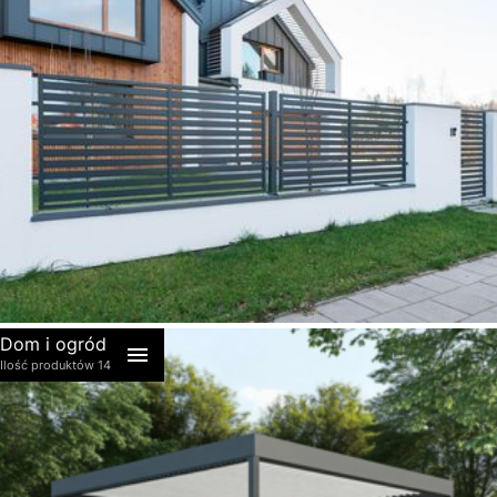
akcesoria
Dom i ogród
Ilość produktów 14