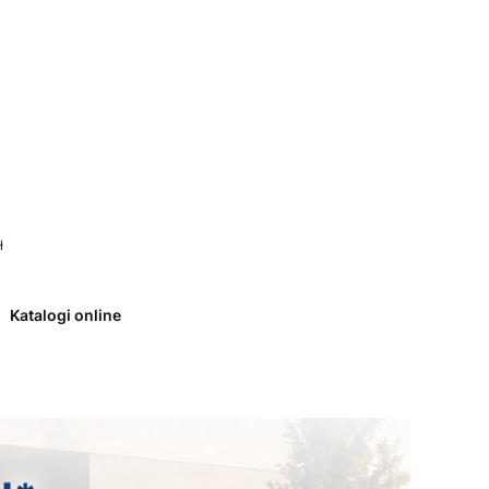
 0. Zobacz szczegóły
ł
Katalogi online