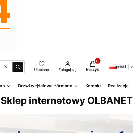
Produkty w koszyku:
polski
z
Wyczyść
Szukaj
Ulubione
Zaloguj się
Koszyk
ann
Drzwi wejściowe Hörmann
Kontakt
Realizacje
Sklep internetowy OLBANET