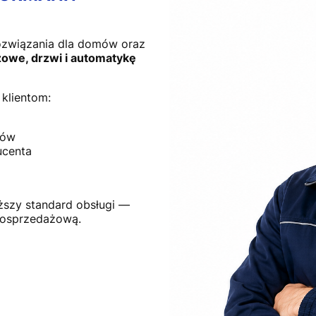
ozwiązania dla domów oraz
owe, drzwi i automatykę
klientom:
tów
ucenta
ższy standard obsługi —
posprzedażową.