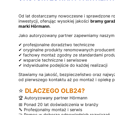
Od lat dostarczamy nowoczesne i sprawdzone r
inwestycji, oferując wysokiej jakości
bramy garaż
marki Hörmann
.
Jako autoryzowany partner zapewniamy naszym 
✔ profesjonalne doradztwo techniczne
✔ oryginalne produkty renomowanych producen
✔ fachowy montaż zgodny ze standardami prod
✔ wsparcie techniczne i serwisowe
✔ indywidualne podejście do każdej realizacji
Stawiamy na jakość, bezpieczeństwo oraz najwy
od pierwszego kontaktu aż po montaż i opiekę 
⭐
DLACZEGO OLB24?
🏆 Autoryzowany partner Hörmann
📅 Ponad 20 lat doświadczenia w branży
🔧 Profesjonalny montaż i serwis
🤝 Pomoc w doborze odpowiednich rozwiązań