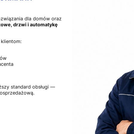
ozwiązania dla domów oraz
owe, drzwi i automatykę
klientom:
tów
ucenta
ższy standard obsługi —
posprzedażową.