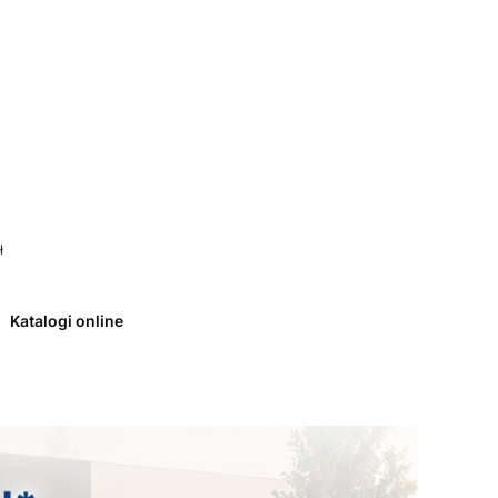
 0. Zobacz szczegóły
ł
Katalogi online