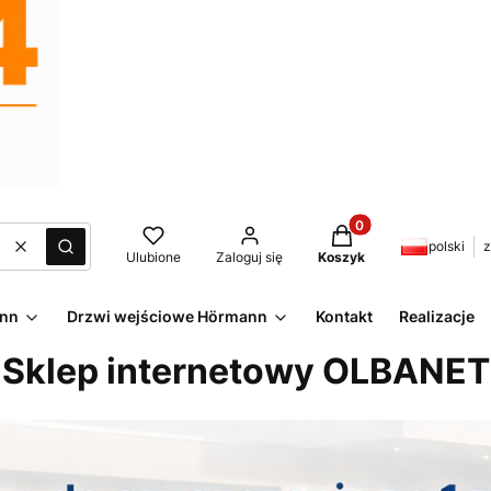
Produkty w koszyku:
polski
z
Wyczyść
Szukaj
Ulubione
Zaloguj się
Koszyk
ann
Drzwi wejściowe Hörmann
Kontakt
Realizacje
Sklep internetowy OLBANET