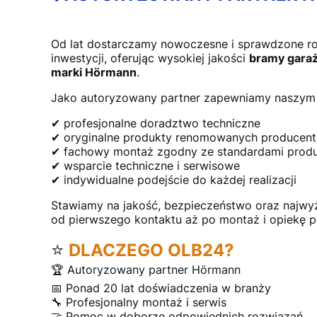
Od lat dostarczamy nowoczesne i sprawdzone r
inwestycji, oferując wysokiej jakości
bramy garaż
marki Hörmann
.
Jako autoryzowany partner zapewniamy naszym 
✔ profesjonalne doradztwo techniczne
✔ oryginalne produkty renomowanych producen
✔ fachowy montaż zgodny ze standardami prod
✔ wsparcie techniczne i serwisowe
✔ indywidualne podejście do każdej realizacji
Stawiamy na jakość, bezpieczeństwo oraz najwy
od pierwszego kontaktu aż po montaż i opiekę 
⭐
DLACZEGO OLB24?
🏆 Autoryzowany partner Hörmann
📅 Ponad 20 lat doświadczenia w branży
🔧 Profesjonalny montaż i serwis
🤝 Pomoc w doborze odpowiednich rozwiązań