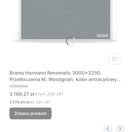
Brama Hormann Renomatic 3000x2250,
Przetłoczenia M, Woodgrain, kolor antracytowy
PRODUCENT
RAL 7016 + Prowadzenie Z
HÖRMANN
Cena brutto
3 169,27 zł
w tym %s VAT
w tym
23%
VAT
Cena netto
2 576,64 zł
bez 23% VAT
Zobacz produkt