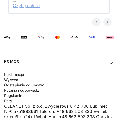
…
Czytaj całość
Linki w stopce
POMOC
Reklamacje
Wycena
Odstąpienie od umowy
Pytania i odpowiedzi
Regulamin
Raty
OLBANET Sp. z o.o. Zwycięstwa 8 42-700 Lubliniec
NIP: 5751888661 Telefon: +48 662 503 333 E-mail:
sklep@olb24.pl WhatsApp: +48 662 503 333 Godziny