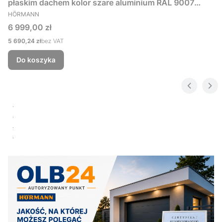
płaskim dachem kolor szare aluminium RAL 9007
PRODUCENT
229x181 cm
HÖRMANN
Cena
6 999,00 zł
Cena
5 690,24 zł
bez VAT
Do koszyka