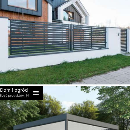
akcesoria
Dom i ogród
Ilość produktów 14