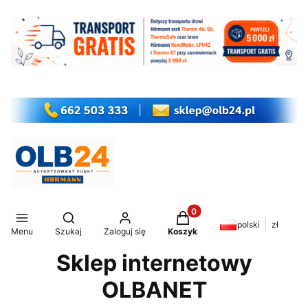
Produkty w koszyku: 0. Z
Otwórz wyszukiwarkę
polski
zł
Menu
Szukaj
Zaloguj się
Koszyk
Sklep internetowy
OLBANET