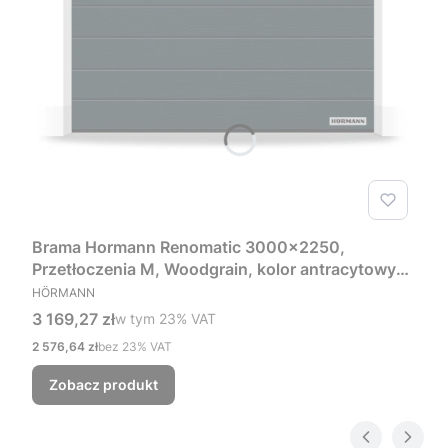
Brama Hormann Renomatic 3000x2250,
Przetłoczenia M, Woodgrain, kolor antracytowy
PRODUCENT
RAL 7016 + Prowadzenie Z
HÖRMANN
Cena brutto
3 169,27 zł
w tym %s VAT
w tym
23%
VAT
Cena netto
2 576,64 zł
bez 23% VAT
Zobacz produkt