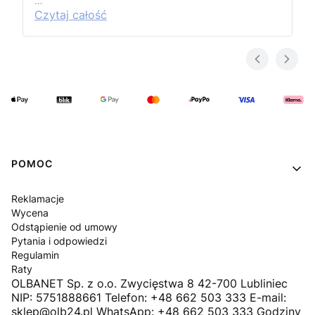
…
Czytaj całość
Linki w stopce
POMOC
Reklamacje
Wycena
Odstąpienie od umowy
Pytania i odpowiedzi
Regulamin
Raty
OLBANET Sp. z o.o. Zwycięstwa 8 42-700 Lubliniec
NIP: 5751888661 Telefon: +48 662 503 333 E-mail:
sklep@olb24.pl WhatsApp: +48 662 503 333 Godziny