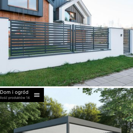
akcesoria
Dom i ogród
Ilość produktów 14