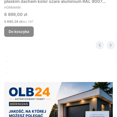
płaskim dachem kolor szare aluminium RAL 9007
PRODUCENT
229x181 cm
HÖRMANN
Cena
6 999,00 zł
Cena
5 690,24 zł
bez VAT
Do koszyka