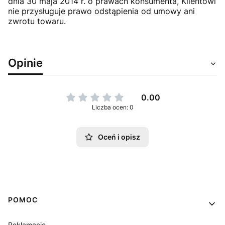
dnia 30 maja 2014 r. o prawach konsumenta, Klientowi
nie przysługuje prawo odstąpienia od umowy ani
zwrotu towaru.
Opinie
0.00
Liczba ocen: 0
Oceń i opisz
Linki w stopce
POMOC
Reklamacje