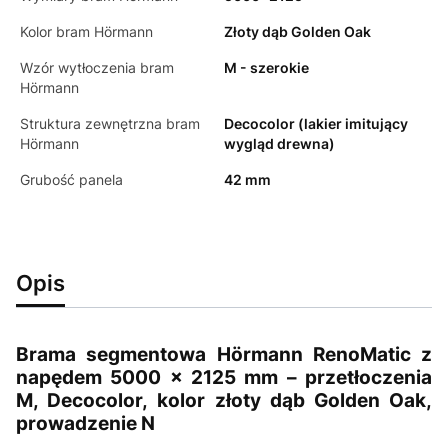
Kolor bram Hörmann
Złoty dąb Golden Oak
Wzór wytłoczenia bram
M - szerokie
Hörmann
Struktura zewnętrzna bram
Decocolor (lakier imitujący
Hörmann
wygląd drewna)
Grubość panela
42 mm
Opis
Brama segmentowa Hörmann RenoMatic z
napędem 5000 × 2125 mm – przetłoczenia
M, Decocolor,
kolor złoty dąb Golden Oak,
prowadzenie N