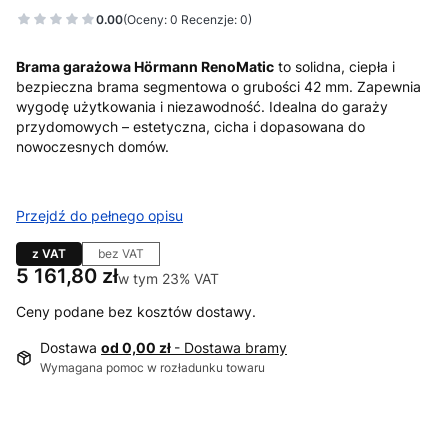
0.00
(Oceny: 0 Recenzje: 0)
Brama garażowa Hörmann RenoMatic
to solidna, ciepła i
bezpieczna brama segmentowa o grubości 42 mm. Zapewnia
wygodę użytkowania i niezawodność. Idealna do garaży
przydomowych – estetyczna, cicha i dopasowana do
nowoczesnych domów.
Przejdź do pełnego opisu
z VAT
bez VAT
Cena
5 161,80 zł
w tym 23% VAT
w tym
23%
VAT
Ceny podane bez kosztów dostawy.
Dostawa
od 0,00 zł
- Dostawa bramy
Wymagana pomoc w rozładunku towaru
Wybierz wariant produktu:
Poszczególne warianty mogą różnić się ceną