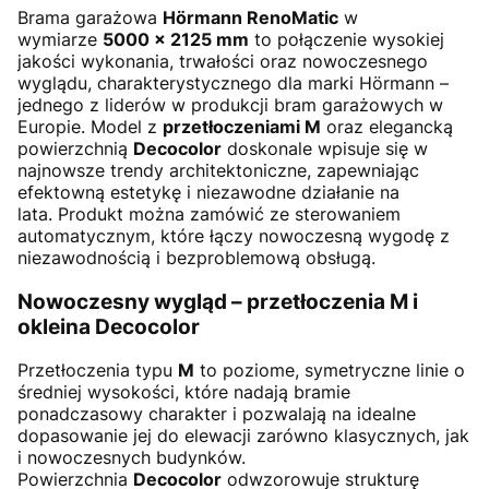
Brama garażowa
Hörmann RenoMatic
w
wymiarze
5000 × 2125 mm
to połączenie wysokiej
jakości wykonania, trwałości oraz nowoczesnego
wyglądu, charakterystycznego dla marki Hörmann –
jednego z liderów w produkcji bram garażowych w
Europie. Model z
przetłoczeniami M
oraz elegancką
powierzchnią
Decocolor
doskonale wpisuje się w
najnowsze trendy architektoniczne, zapewniając
efektowną estetykę i niezawodne działanie na
lata. Produkt można zamówić ze sterowaniem
automatycznym, które łączy nowoczesną wygodę z
niezawodnością i bezproblemową obsługą.
Nowoczesny wygląd – przetłoczenia M i
okleina Decocolor
Przetłoczenia typu
M
to poziome, symetryczne linie o
średniej wysokości, które nadają bramie
ponadczasowy charakter i pozwalają na idealne
dopasowanie jej do elewacji zarówno klasycznych, jak
i nowoczesnych budynków.
Powierzchnia
Decocolor
odwzorowuje strukturę