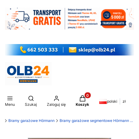
Produkty w koszyku: 0. Z
Otwórz wyszukiwarkę
polski
zł
Menu
Szukaj
Zaloguj się
Koszyk
my
Bramy garażowe Hörmann
Bramy garażowe segmentowe Hörmann RenoMatic