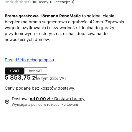
0.00
(Oceny: 0 Recenzje: 0)
Brama garażowa Hörmann RenoMatic
to solidna, ciepła i
bezpieczna brama segmentowa o grubości 42 mm. Zapewnia
wygodę użytkowania i niezawodność. Idealna do garaży
przydomowych – estetyczna, cicha i dopasowana do
nowoczesnych domów.
Przejdź do pełnego opisu
z VAT
bez VAT
Cena
5 853,75 zł
w tym 23% VAT
w tym
23%
VAT
Ceny podane bez kosztów dostawy.
Dostawa
od 0,00 zł
- Dostawa bramy
Wymagana pomoc w rozładunku towaru
Wybierz wariant produktu:
Poszczególne warianty mogą różnić się ceną