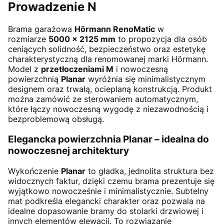
Prowadzenie N
Brama garażowa
Hörmann RenoMatic
w
rozmiarze
5000 × 2125 mm
to propozycja dla osób
ceniących solidność, bezpieczeństwo oraz estetykę
charakterystyczną dla renomowanej marki Hörmann.
Model z
przetłoczeniami M
i nowoczesną
powierzchnią
Planar
wyróżnia się minimalistycznym
designem oraz trwałą, ocieplaną konstrukcją. Produkt
można zamówić ze sterowaniem automatycznym,
które łączy nowoczesną wygodę z niezawodnością i
bezproblemową obsługą.
Elegancka powierzchnia Planar – idealna do
nowoczesnej architektury
Wykończenie
Planar
to gładka, jednolita struktura bez
widocznych faktur, dzięki czemu brama prezentuje się
wyjątkowo nowocześnie i minimalistycznie. Subtelny
mat podkreśla elegancki charakter oraz pozwala na
idealne dopasowanie bramy do stolarki drzwiowej i
innych elementów elewacji. To rozwiązanie