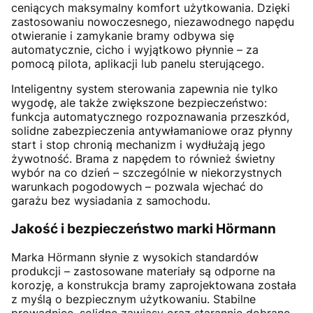
ceniących maksymalny komfort użytkowania. Dzięki
zastosowaniu nowoczesnego, niezawodnego napędu
otwieranie i zamykanie bramy odbywa się
automatycznie, cicho i wyjątkowo płynnie – za
pomocą pilota, aplikacji lub panelu sterującego.
Inteligentny system sterowania zapewnia nie tylko
wygodę, ale także zwiększone bezpieczeństwo:
funkcja automatycznego rozpoznawania przeszkód,
solidne zabezpieczenia antywłamaniowe oraz płynny
start i stop chronią mechanizm i wydłużają jego
żywotność. Brama z napędem to również świetny
wybór na co dzień – szczególnie w niekorzystnych
warunkach pogodowych – pozwala wjechać do
garażu bez wysiadania z samochodu.
Jakość i bezpieczeństwo marki Hörmann
Marka Hörmann słynie z wysokich standardów
produkcji – zastosowane materiały są odporne na
korozję, a konstrukcja bramy zaprojektowana została
z myślą o bezpiecznym użytkowaniu. Stabilne
prowadnice, solidne zawiasy oraz starannie dobrane