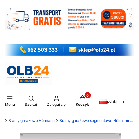
Produkty w koszyku: 0. Z
Otwórz wyszukiwarkę
polski
zł
Menu
Szukaj
Zaloguj się
Koszyk
my
Bramy garażowe Hörmann
Bramy garażowe segmentowe Hörmann RenoMatic