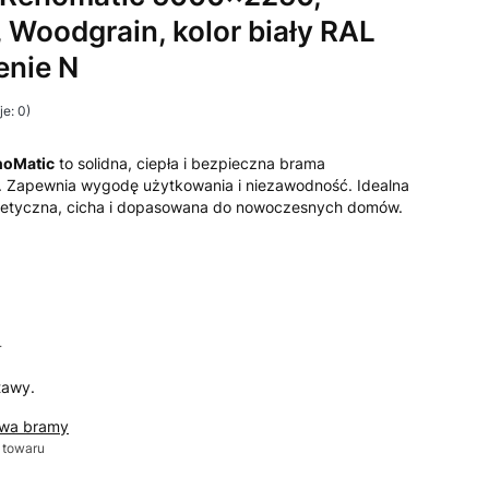
 Woodgrain, kolor biały RAL
enie N
e: 0)
noMatic
to solidna, ciepła i bezpieczna brama
 Zapewnia wygodę użytkowania i niezawodność. Idealna
etyczna, cicha i dopasowana do nowoczesnych domów.
T
T
tawy.
awa bramy
 towaru