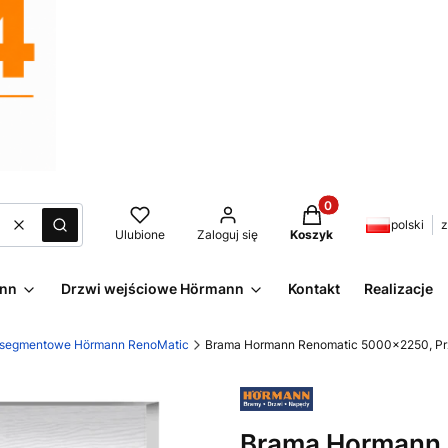
Produkty w koszyku:
polski
z
Wyczyść
Szukaj
Ulubione
Zaloguj się
Koszyk
ann
Drzwi wejściowe Hörmann
Kontakt
Realizacje
 segmentowe Hörmann RenoMatic
Brama Hormann Renomatic 5000x2250, Prze
Brama Hormann 