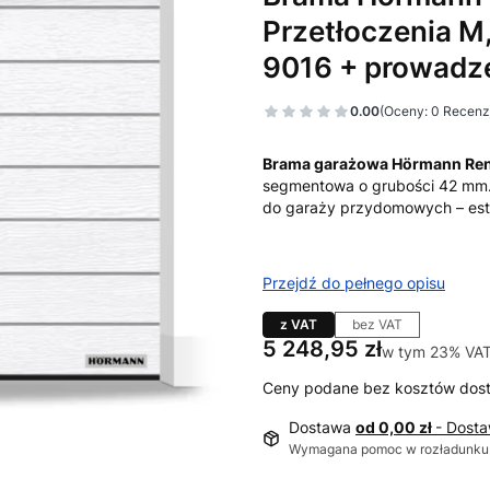
Przetłoczenia M,
9016 + prowadz
0.00
(Oceny: 0 Recenzj
Brama garażowa Hörmann Re
segmentowa o grubości 42 mm.
do garaży przydomowych – est
Przejdź do pełnego opisu
z VAT
bez VAT
Cena
5 248,95 zł
w tym 23% VA
w tym
23%
VA
Ceny podane bez kosztów dos
Dostawa
od 0,00 zł
- Dost
Wymagana pomoc w rozładunku