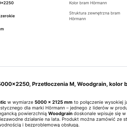
0x2250
Kolor bram Hörmann
Struktura zewnętrzna bram
szerokie
Hörmann
mm
00x2250, Przetłoczenia M, Woodgrain, kolor b
tic
w wymiarze
5000 × 2125 mm
to połączenie wysokiej j
tycznego dla marki Hörmann – jednego z liderów w produ
egancką powierzchnią
Woodgrain
doskonale wpisuje się w
niezawodne działanie na lata. Produkt można zamówić ze 
odnością i bezproblemową obsługą.