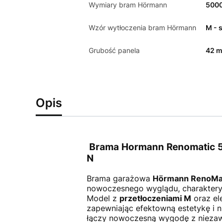
Wymiary bram Hörmann
500
Wzór wytłoczenia bram Hörmann
M - 
Grubość panela
42 
Opis
Brama Hormann Renomatic 50
N
Brama garażowa
Hörmann RenoMa
nowoczesnego wyglądu, charakterys
Model z
przetłoczeniami M
oraz el
zapewniając efektowną estetykę i 
łączy nowoczesną wygodę z niezaw