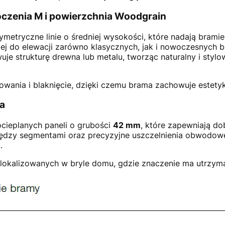
czenia M i powierzchnia Woodgrain
ymetryczne linie o średniej wysokości, które nadają brami
jej do elewacji zarówno klasycznych, jak i nowoczesnych 
je strukturę drewna lub metalu, tworząc naturalny i stylo
wania i blaknięcie, dzięki czemu brama zachowuje estetykę
ja
cieplanych paneli o grubości
42 mm
, które zapewniają dob
między segmentami oraz precyzyjne uszczelnienia obwodow
.
 zlokalizowanych w bryle domu, gdzie znaczenie ma utrzym