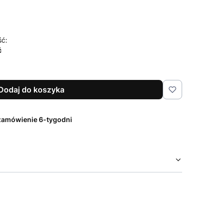
ść:
ć
Dodaj do koszyka
zamówienie 6-tygodni