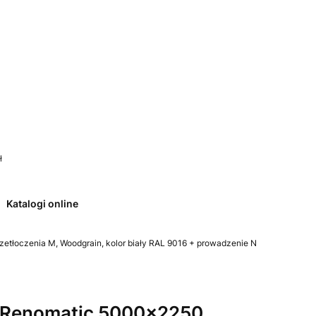
 0. Zobacz szczegóły
ł
Katalogi online
tłoczenia M, Woodgrain, kolor biały RAL 9016 + prowadzenie N
Renomatic 5000x2250,