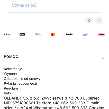
…
Czytaj całość
Linki w stopce
POMOC
Reklamacje
Wycena
Odstąpienie od umowy
Pytania i odpowiedzi
Regulamin
Raty
OLBANET Sp. z o.o. Zwycięstwa 8 42-700 Lubliniec
NIP: 5751888661 Telefon: +48 662 503 333 E-mail:
sklep@olb24.pl WhatsApp: +48 662 503 333 Godziny