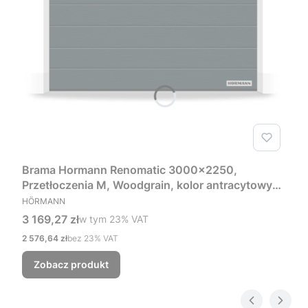
Brama Hormann Renomatic 3000x2250,
Przetłoczenia M, Woodgrain, kolor antracytowy
PRODUCENT
RAL 7016 + Prowadzenie Z
HÖRMANN
Cena brutto
3 169,27 zł
w tym %s VAT
w tym
23%
VAT
Cena netto
2 576,64 zł
bez 23% VAT
Zobacz produkt