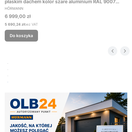
płaskim dachem kolor szare aluminium RAL 9007
PRODUCENT
229x181 cm
HÖRMANN
Cena
6 999,00 zł
Cena
5 690,24 zł
bez VAT
Do koszyka