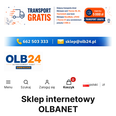
Produkty w koszyku: 0. Z
Otwórz wyszukiwarkę
polski
zł
Menu
Szukaj
Zaloguj się
Koszyk
Sklep internetowy
OLBANET