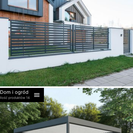
akcesoria
Dom i ogród
Ilość produktów 14