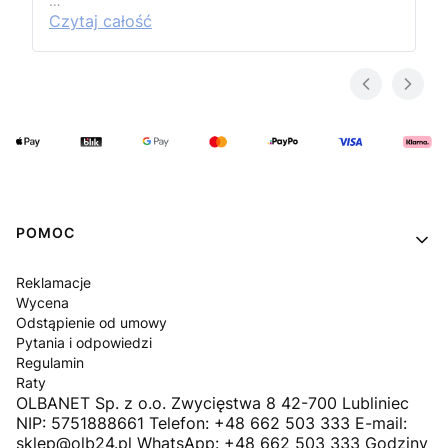
…
Czytaj całość
Linki w stopce
POMOC
Reklamacje
Wycena
Odstąpienie od umowy
Pytania i odpowiedzi
Regulamin
Raty
OLBANET Sp. z o.o. Zwycięstwa 8 42-700 Lubliniec
NIP: 5751888661 Telefon: +48 662 503 333 E-mail:
sklep@olb24.pl WhatsApp: +48 662 503 333 Godziny