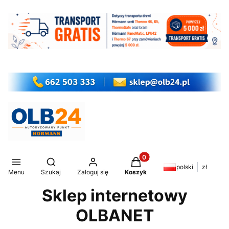
Produkty w koszyku: 0. Z
Otwórz wyszukiwarkę
polski
zł
Menu
Szukaj
Zaloguj się
Koszyk
Sklep internetowy
OLBANET