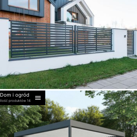
akcesoria
Dom i ogród
Ilość produktów 14