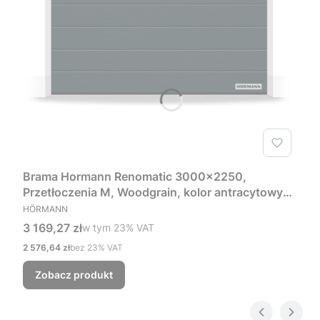
Brama Hormann Renomatic 3000x2250,
Przetłoczenia M, Woodgrain, kolor antracytowy
PRODUCENT
RAL 7016 + Prowadzenie Z
HÖRMANN
Cena brutto
3 169,27 zł
w tym %s VAT
w tym
23%
VAT
Cena netto
2 576,64 zł
bez 23% VAT
Zobacz produkt