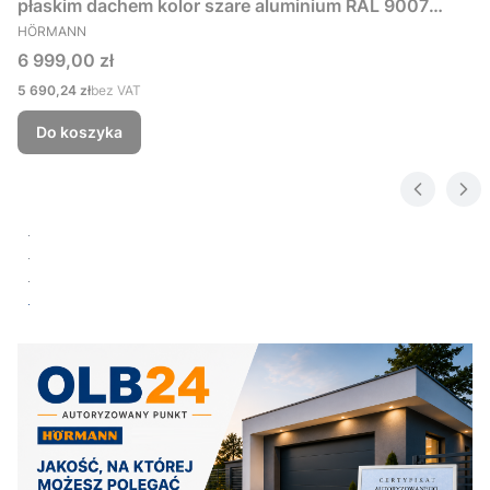
płaskim dachem kolor szare aluminium RAL 9007
PRODUCENT
229x181 cm
HÖRMANN
Cena
6 999,00 zł
Cena
5 690,24 zł
bez VAT
Do koszyka