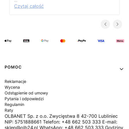
…
Czytaj całość
Linki w stopce
POMOC
Reklamacje
Wycena
Odstąpienie od umowy
Pytania i odpowiedzi
Regulamin
Raty
OLBANET Sp. z o.o. Zwycięstwa 8 42-700 Lubliniec
NIP: 5751888661 Telefon: +48 662 503 333 E-mail:
sklep@olb24.pl WhatsApp: +48 662 503 333 Godziny