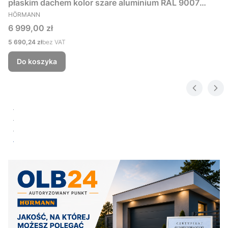
płaskim dachem kolor szare aluminium RAL 9007
PRODUCENT
229x181 cm
HÖRMANN
Cena
6 999,00 zł
Cena
5 690,24 zł
bez VAT
Do koszyka