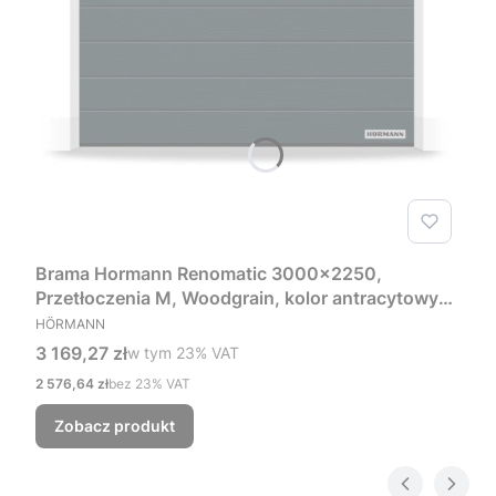
Brama Hormann Renomatic 3000x2250,
Przetłoczenia M, Woodgrain, kolor antracytowy
PRODUCENT
RAL 7016 + Prowadzenie Z
HÖRMANN
Cena brutto
3 169,27 zł
w tym %s VAT
w tym
23%
VAT
Cena netto
2 576,64 zł
bez 23% VAT
Zobacz produkt