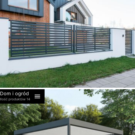
akcesoria
Dom i ogród
Ilość produktów 14