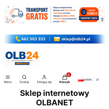
Produkty w koszyku: 0. Z
Otwórz wyszukiwarkę
polski
zł
Menu
Szukaj
Zaloguj się
Koszyk
Sklep internetowy
OLBANET