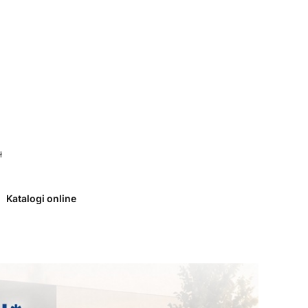
 0. Zobacz szczegóły
ł
Katalogi online