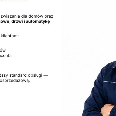
ozwiązania dla domów oraz
owe, drzwi i automatykę
klientom:
tów
ucenta
ższy standard obsługi —
posprzedażową.