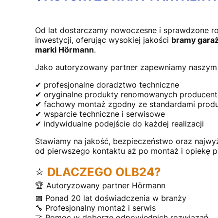
Od lat dostarczamy nowoczesne i sprawdzone r
inwestycji, oferując wysokiej jakości
bramy garaż
marki Hörmann
.
Jako autoryzowany partner zapewniamy naszym 
✔ profesjonalne doradztwo techniczne
✔ oryginalne produkty renomowanych producen
✔ fachowy montaż zgodny ze standardami prod
✔ wsparcie techniczne i serwisowe
✔ indywidualne podejście do każdej realizacji
Stawiamy na jakość, bezpieczeństwo oraz najwy
od pierwszego kontaktu aż po montaż i opiekę 
⭐
DLACZEGO OLB24?
🏆 Autoryzowany partner Hörmann
📅 Ponad 20 lat doświadczenia w branży
🔧 Profesjonalny montaż i serwis
🤝 Pomoc w doborze odpowiednich rozwiązań