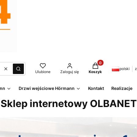
Produkty w koszyku:
polski
z
Wyczyść
Szukaj
Ulubione
Zaloguj się
Koszyk
ann
Drzwi wejściowe Hörmann
Kontakt
Realizacje
Sklep internetowy OLBANET