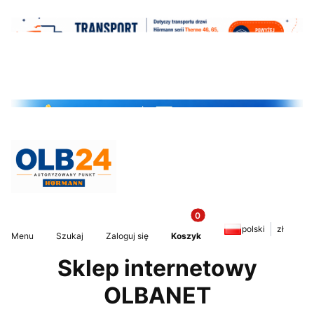
Produkty w koszyku: 0. Z
Otwórz wyszukiwarkę
polski
zł
Menu
Szukaj
Zaloguj się
Koszyk
Sklep internetowy
OLBANET