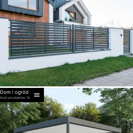
akcesoria
Dom i ogród
Ilość produktów 14