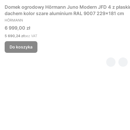
Domek ogrodowy Hörmann Juno Modern JFD 4 z płask
dachem kolor szare aluminium RAL 9007 229x181 cm
PRODUCENT
HÖRMANN
Cena
6 999,00 zł
Cena
5 690,24 zł
bez VAT
Do koszyka