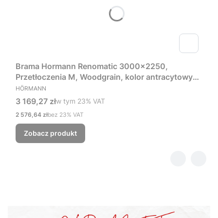
Brama Hormann Renomatic 3000x2250,
Przetłoczenia M, Woodgrain, kolor antracytowy
PRODUCENT
RAL 7016 + Prowadzenie Z
HÖRMANN
Cena brutto
3 169,27 zł
w tym %s VAT
w tym
23%
VAT
Cena netto
2 576,64 zł
bez 23% VAT
Zobacz produkt
.