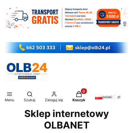
Produkty w koszyku: 0. Z
Otwórz wyszukiwarkę
polski
zł
Menu
Szukaj
Zaloguj się
Koszyk
Sklep internetowy
OLBANET