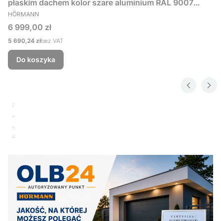
płaskim dachem kolor szare aluminium RAL 9007
PRODUCENT
229x181 cm
HÖRMANN
Cena
6 999,00 zł
Cena
5 690,24 zł
bez VAT
Do koszyka