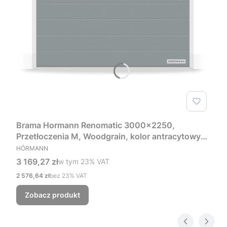
Brama Hormann Renomatic 3000x2250,
Przetłoczenia M, Woodgrain, kolor antracytowy
PRODUCENT
RAL 7016 + Prowadzenie Z
HÖRMANN
Cena brutto
3 169,27 zł
w tym %s VAT
w tym
23%
VAT
Cena netto
2 576,64 zł
bez 23% VAT
Zobacz produkt