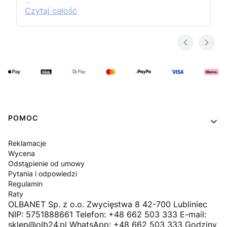
…
Czytaj całość
Linki w stopce
POMOC
Reklamacje
Wycena
Odstąpienie od umowy
Pytania i odpowiedzi
Regulamin
Raty
OLBANET Sp. z o.o. Zwycięstwa 8 42-700 Lubliniec
NIP: 5751888661 Telefon: +48 662 503 333 E-mail:
sklep@olb24.pl WhatsApp: +48 662 503 333 Godziny