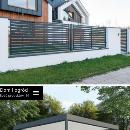
akcesoria
Dom i ogród
Ilość produktów 14