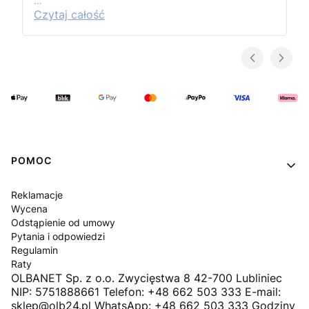
…
Czytaj całość
Linki w stopce
POMOC
Reklamacje
Wycena
Odstąpienie od umowy
Pytania i odpowiedzi
Regulamin
Raty
OLBANET Sp. z o.o. Zwycięstwa 8 42-700 Lubliniec
NIP: 5751888661 Telefon: +48 662 503 333 E-mail:
sklep@olb24.pl WhatsApp: +48 662 503 333 Godziny