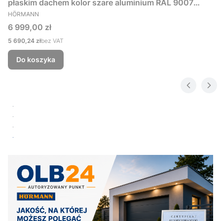
płaskim dachem kolor szare aluminium RAL 9007
PRODUCENT
229x181 cm
HÖRMANN
Cena
6 999,00 zł
Cena
5 690,24 zł
bez VAT
Do koszyka