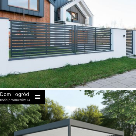
akcesoria
Dom i ogród
Ilość produktów 14