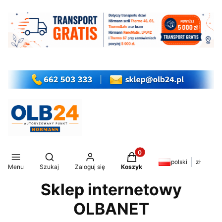
Produkty w koszyku: 0. Z
Otwórz wyszukiwarkę
polski
zł
Menu
Szukaj
Zaloguj się
Koszyk
Sklep internetowy
OLBANET