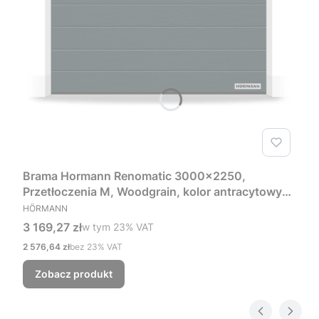
Brama Hormann Renomatic 3000x2250,
Przetłoczenia M, Woodgrain, kolor antracytowy
PRODUCENT
RAL 7016 + Prowadzenie Z
HÖRMANN
Cena brutto
3 169,27 zł
w tym %s VAT
w tym
23%
VAT
Cena netto
2 576,64 zł
bez 23% VAT
Zobacz produkt