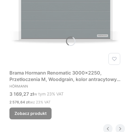
Brama Hormann Renomatic 3000x2250,
Przetłoczenia M, Woodgrain, kolor antracytowy
PRODUCENT
RAL 7016 + Prowadzenie Z
HÖRMANN
Cena brutto
3 169,27 zł
w tym %s VAT
w tym
23%
VAT
Cena netto
2 576,64 zł
bez 23% VAT
Zobacz produkt