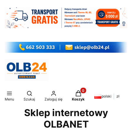
Produkty w koszyku: 0. Z
Otwórz wyszukiwarkę
polski
zł
Menu
Szukaj
Zaloguj się
Koszyk
Sklep internetowy
OLBANET