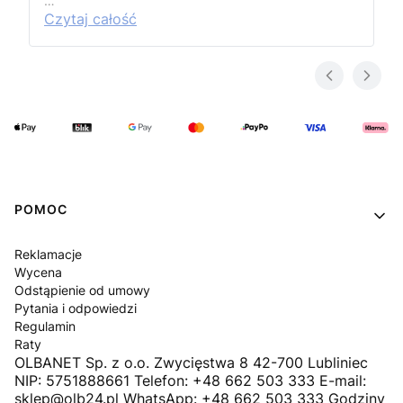
…
Czytaj całość
Linki w stopce
POMOC
Reklamacje
Wycena
Odstąpienie od umowy
Pytania i odpowiedzi
Regulamin
Raty
OLBANET Sp. z o.o. Zwycięstwa 8 42-700 Lubliniec
NIP: 5751888661 Telefon: +48 662 503 333 E-mail:
sklep@olb24.pl WhatsApp: +48 662 503 333 Godziny