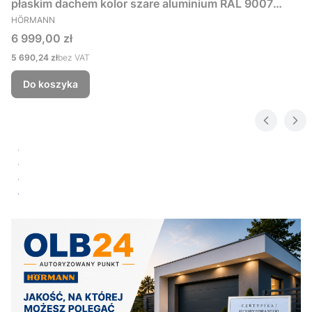
płaskim dachem kolor szare aluminium RAL 9007
PRODUCENT
229x181 cm
HÖRMANN
Cena
6 999,00 zł
Cena
5 690,24 zł
bez VAT
Do koszyka