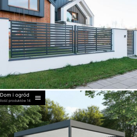
akcesoria
Dom i ogród
Ilość produktów 14