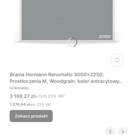
Brama Hormann Renomatic 3000x2250,
Przetłoczenia M, Woodgrain, kolor antracytowy
PRODUCENT
RAL 7016 + Prowadzenie Z
HÖRMANN
Cena brutto
3 169,27 zł
w tym %s VAT
w tym
23%
VAT
Cena netto
2 576,64 zł
bez 23% VAT
Zobacz produkt