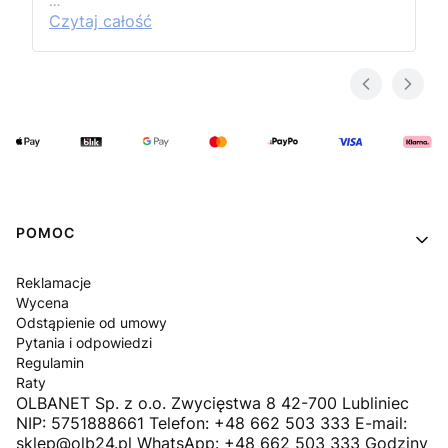
…
Czytaj całość
Linki w stopce
POMOC
Reklamacje
Wycena
Odstąpienie od umowy
Pytania i odpowiedzi
Regulamin
Raty
OLBANET Sp. z o.o. Zwycięstwa 8 42-700 Lubliniec
NIP: 5751888661 Telefon: +48 662 503 333 E-mail:
sklep@olb24.pl WhatsApp: +48 662 503 333 Godziny