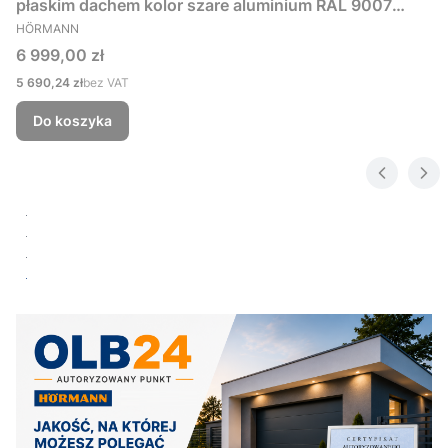
płaskim dachem kolor szare aluminium RAL 9007
PRODUCENT
229x181 cm
HÖRMANN
Cena
6 999,00 zł
Cena
5 690,24 zł
bez VAT
Do koszyka