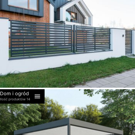
akcesoria
Dom i ogród
Ilość produktów 14