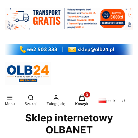
Produkty w koszyku: 0. Z
Otwórz wyszukiwarkę
polski
zł
Menu
Szukaj
Zaloguj się
Koszyk
Sklep internetowy
OLBANET