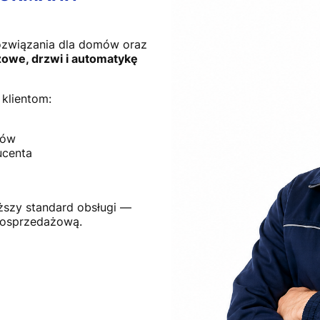
ozwiązania dla domów oraz
owe, drzwi i automatykę
klientom:
tów
ucenta
ższy standard obsługi —
posprzedażową.