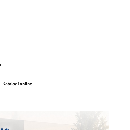
 0. Zobacz szczegóły
ł
Katalogi online