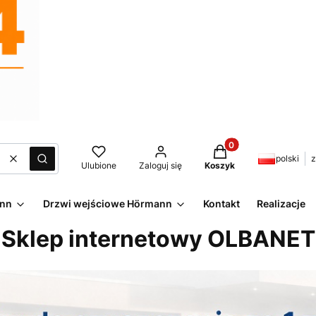
Produkty w koszyku:
polski
z
Wyczyść
Szukaj
Ulubione
Zaloguj się
Koszyk
ann
Drzwi wejściowe Hörmann
Kontakt
Realizacje
Sklep internetowy OLBANET