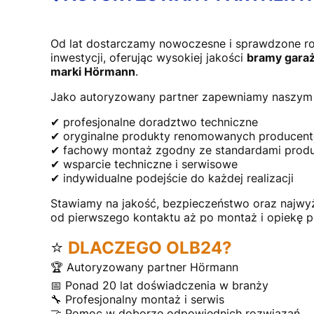
Od lat dostarczamy nowoczesne i sprawdzone r
inwestycji, oferując wysokiej jakości
bramy garaż
marki Hörmann
.
Jako autoryzowany partner zapewniamy naszym 
✔ profesjonalne doradztwo techniczne
✔ oryginalne produkty renomowanych producen
✔ fachowy montaż zgodny ze standardami prod
✔ wsparcie techniczne i serwisowe
✔ indywidualne podejście do każdej realizacji
Stawiamy na jakość, bezpieczeństwo oraz najwy
od pierwszego kontaktu aż po montaż i opiekę 
⭐
DLACZEGO OLB24?
🏆 Autoryzowany partner Hörmann
📅 Ponad 20 lat doświadczenia w branży
🔧 Profesjonalny montaż i serwis
🤝 Pomoc w doborze odpowiednich rozwiązań