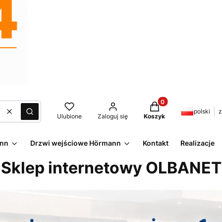
Produkty w koszyku:
polski
z
Wyczyść
Szukaj
Ulubione
Zaloguj się
Koszyk
ann
Drzwi wejściowe Hörmann
Kontakt
Realizacje
Sklep internetowy OLBANET