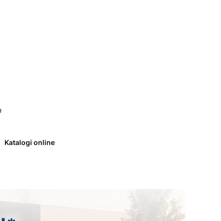
 0. Zobacz szczegóły
ł
Katalogi online