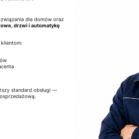
ozwiązania dla domów oraz
owe, drzwi i automatykę
klientom:
tów
ucenta
ższy standard obsługi —
posprzedażową.