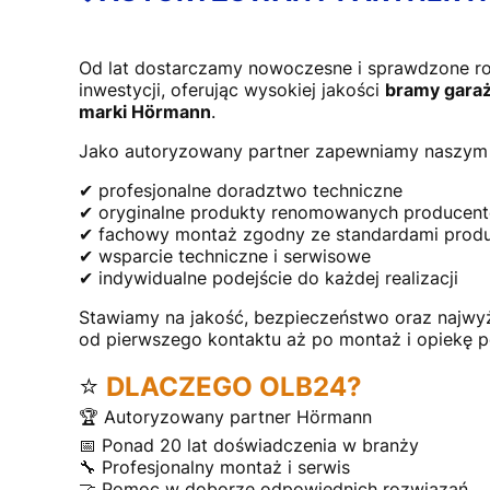
Od lat dostarczamy nowoczesne i sprawdzone r
inwestycji, oferując wysokiej jakości
bramy garaż
marki Hörmann
.
Jako autoryzowany partner zapewniamy naszym 
✔ profesjonalne doradztwo techniczne
✔ oryginalne produkty renomowanych producen
✔ fachowy montaż zgodny ze standardami prod
✔ wsparcie techniczne i serwisowe
✔ indywidualne podejście do każdej realizacji
Stawiamy na jakość, bezpieczeństwo oraz najwy
od pierwszego kontaktu aż po montaż i opiekę 
⭐
DLACZEGO OLB24?
🏆 Autoryzowany partner Hörmann
📅 Ponad 20 lat doświadczenia w branży
🔧 Profesjonalny montaż i serwis
🤝 Pomoc w doborze odpowiednich rozwiązań