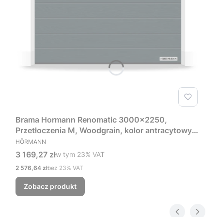
Brama Hormann Renomatic 3000x2250,
Przetłoczenia M, Woodgrain, kolor antracytowy
PRODUCENT
RAL 7016 + Prowadzenie Z
HÖRMANN
Cena brutto
3 169,27 zł
w tym %s VAT
w tym
23%
VAT
Cena netto
2 576,64 zł
bez 23% VAT
Zobacz produkt