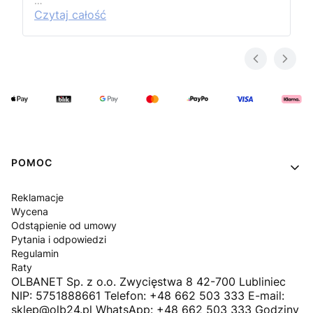
…
Czytaj całość
Linki w stopce
POMOC
Reklamacje
Wycena
Odstąpienie od umowy
Pytania i odpowiedzi
Regulamin
Raty
OLBANET Sp. z o.o. Zwycięstwa 8 42-700 Lubliniec
NIP: 5751888661 Telefon: +48 662 503 333 E-mail:
sklep@olb24.pl WhatsApp: +48 662 503 333 Godziny