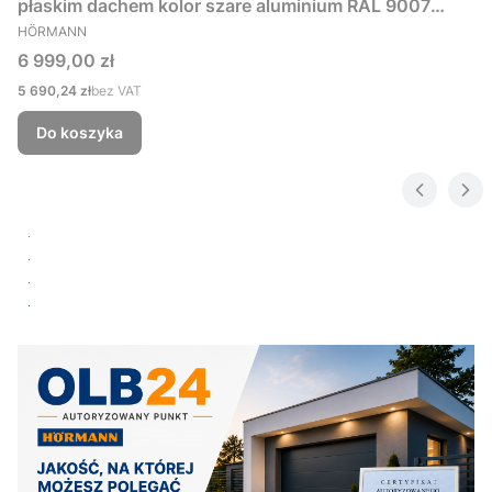
płaskim dachem kolor szare aluminium RAL 9007
PRODUCENT
229x181 cm
HÖRMANN
Cena
6 999,00 zł
Cena
5 690,24 zł
bez VAT
Do koszyka