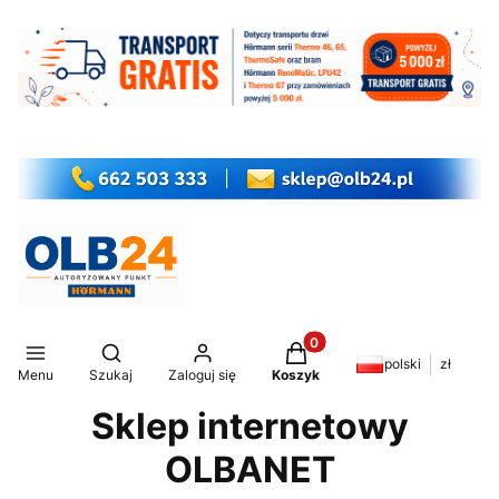
Produkty w koszyku: 0. Z
Otwórz wyszukiwarkę
polski
zł
Menu
Szukaj
Zaloguj się
Koszyk
Sklep internetowy
OLBANET