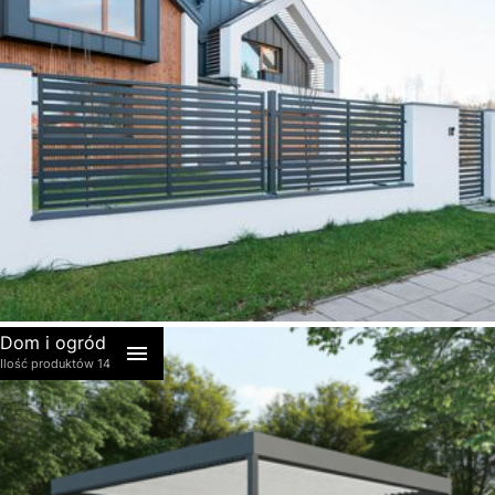
akcesoria
Dom i ogród
Ilość produktów 14