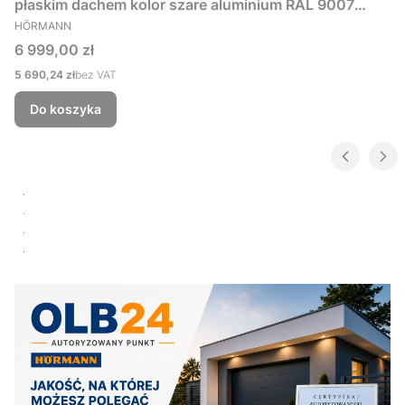
płaskim dachem kolor szare aluminium RAL 9007
PRODUCENT
229x181 cm
HÖRMANN
Cena
6 999,00 zł
Cena
5 690,24 zł
bez VAT
Do koszyka