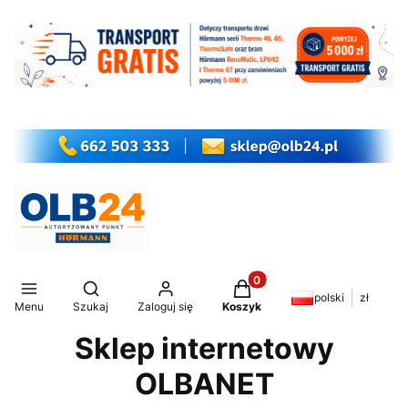
Produkty w koszyku: 0. Z
Otwórz wyszukiwarkę
polski
zł
Menu
Szukaj
Zaloguj się
Koszyk
Sklep internetowy
OLBANET