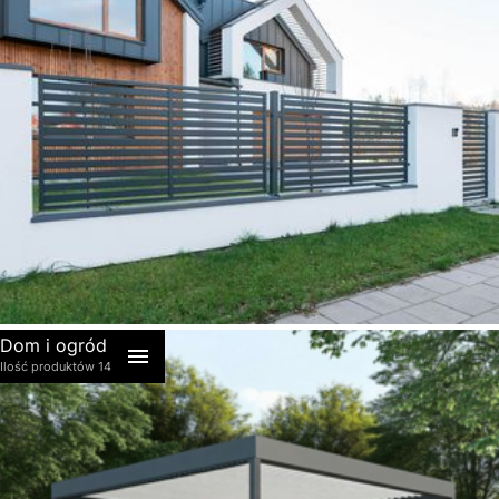
akcesoria
Dom i ogród
Ilość produktów 14