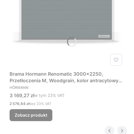
Brama Hormann Renomatic 3000x2250,
Przetłoczenia M, Woodgrain, kolor antracytowy
PRODUCENT
RAL 7016 + Prowadzenie Z
HÖRMANN
Cena brutto
3 169,27 zł
w tym %s VAT
w tym
23%
VAT
Cena netto
2 576,64 zł
bez 23% VAT
Zobacz produkt