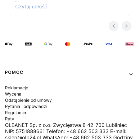
…
Czytaj całość
Linki w stopce
POMOC
Reklamacje
Wycena
Odstąpienie od umowy
Pytania i odpowiedzi
Regulamin
Raty
OLBANET Sp. z o.o. Zwycięstwa 8 42-700 Lubliniec
NIP: 5751888661 Telefon: +48 662 503 333 E-mail:
sklep@olb24.pl WhatsApp: +48 662 503 333 Godziny