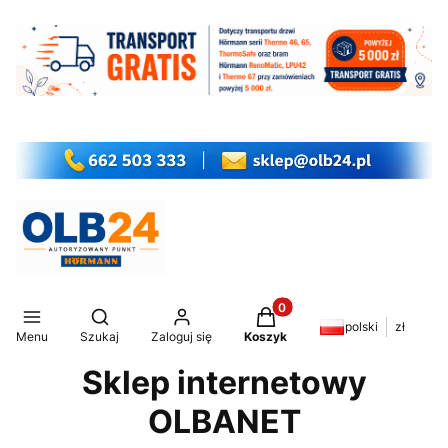
Produkty w koszyku: 0. Z
Otwórz wyszukiwarkę
polski
zł
Menu
Szukaj
Zaloguj się
Koszyk
Sklep internetowy
OLBANET