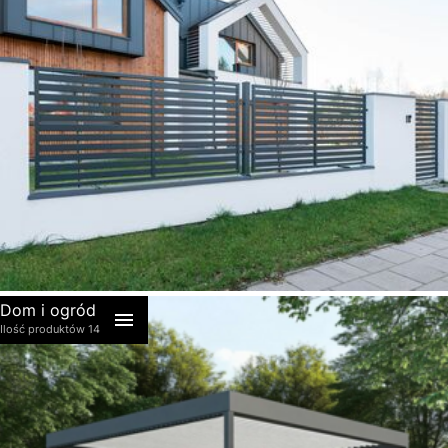
akcesoria
Dom i ogród
Ilość produktów 14