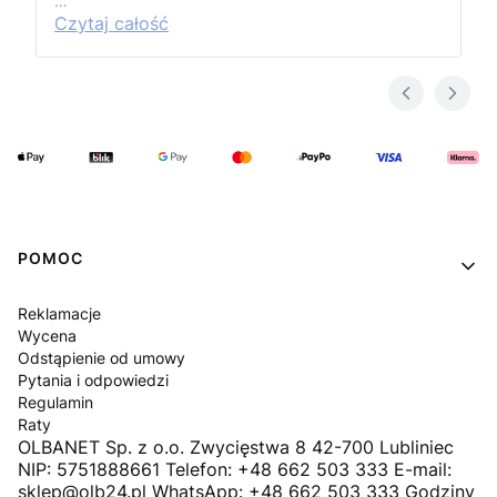
…
Czytaj całość
Linki w stopce
POMOC
Reklamacje
Wycena
Odstąpienie od umowy
Pytania i odpowiedzi
Regulamin
Raty
OLBANET Sp. z o.o. Zwycięstwa 8 42-700 Lubliniec
NIP: 5751888661 Telefon: +48 662 503 333 E-mail:
sklep@olb24.pl WhatsApp: +48 662 503 333 Godziny