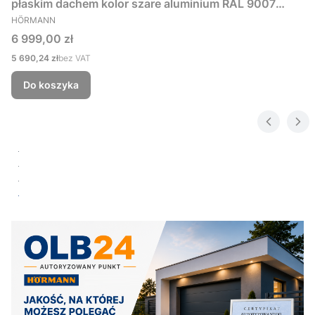
płaskim dachem kolor szare aluminium RAL 9007
PRODUCENT
229x181 cm
HÖRMANN
Cena
6 999,00 zł
Cena
5 690,24 zł
bez VAT
Do koszyka