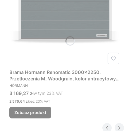
Brama Hormann Renomatic 3000x2250,
Przetłoczenia M, Woodgrain, kolor antracytowy
PRODUCENT
RAL 7016 + Prowadzenie Z
HÖRMANN
Cena brutto
3 169,27 zł
w tym %s VAT
w tym
23%
VAT
Cena netto
2 576,64 zł
bez 23% VAT
Zobacz produkt