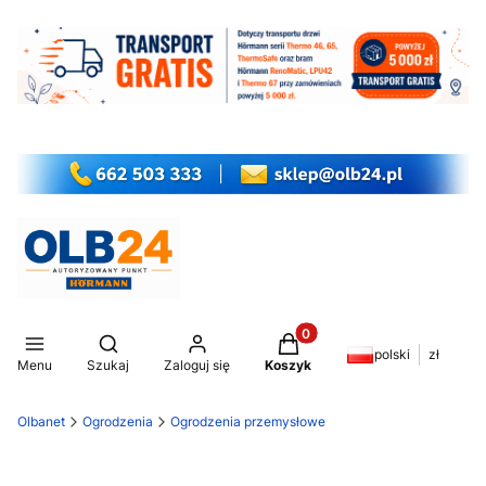
Produkty w koszyku: 0. Z
Otwórz wyszukiwarkę
polski
zł
Menu
Szukaj
Zaloguj się
Koszyk
Olbanet
Ogrodzenia
Ogrodzenia przemysłowe