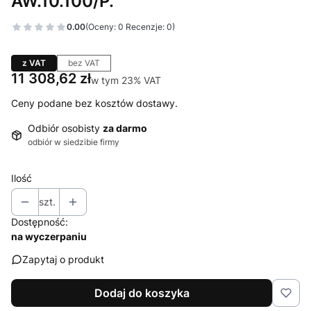
AW.10.100/P.
0.00
(Oceny: 0 Recenzje: 0)
z VAT
bez VAT
Cena
11 308,62 zł
w tym 23% VAT
w tym
23%
VAT
Ceny podane bez kosztów dostawy.
Odbiór osobisty
za darmo
odbiór w siedzibie firmy
Ilość
szt.
Dostępność:
na wyczerpaniu
Zapytaj o produkt
Dodaj do koszyka