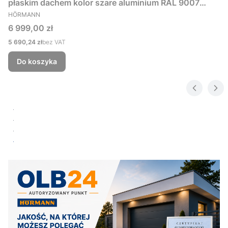
płaskim dachem kolor szare aluminium RAL 9007
PRODUCENT
229x181 cm
HÖRMANN
Cena
6 999,00 zł
Cena
5 690,24 zł
bez VAT
Do koszyka