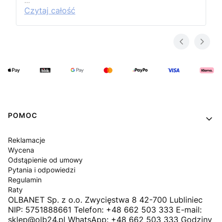
…
Czytaj całość
Linki w stopce
POMOC
Reklamacje
Wycena
Odstąpienie od umowy
Pytania i odpowiedzi
Regulamin
Raty
OLBANET Sp. z o.o. Zwycięstwa 8 42-700 Lubliniec
NIP: 5751888661 Telefon: +48 662 503 333 E-mail:
sklep@olb24.pl WhatsApp: +48 662 503 333 Godziny