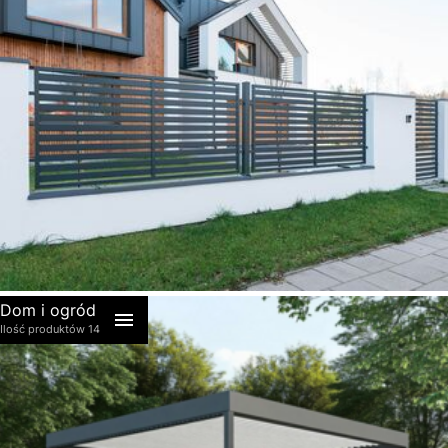
akcesoria
Dom i ogród
Ilość produktów 14