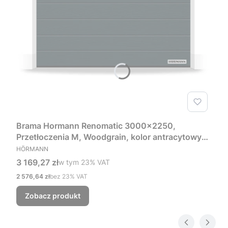
Brama Hormann Renomatic 3000x2250,
Przetłoczenia M, Woodgrain, kolor antracytowy
PRODUCENT
RAL 7016 + Prowadzenie Z
HÖRMANN
Cena brutto
3 169,27 zł
w tym %s VAT
w tym
23%
VAT
Cena netto
2 576,64 zł
bez 23% VAT
Zobacz produkt