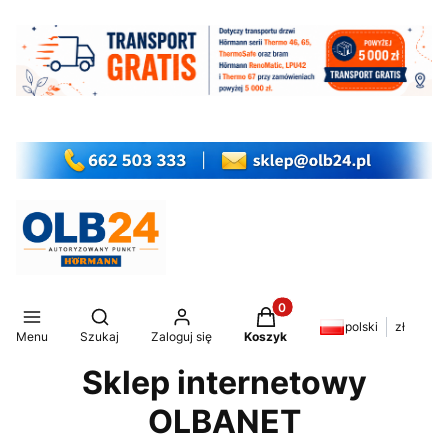
Produkty w koszyku: 0. Z
Otwórz wyszukiwarkę
polski
zł
Menu
Szukaj
Zaloguj się
Koszyk
Sklep internetowy
OLBANET