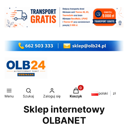
Produkty w koszyku: 0. Z
Otwórz wyszukiwarkę
polski
zł
Menu
Szukaj
Zaloguj się
Koszyk
Sklep internetowy
OLBANET