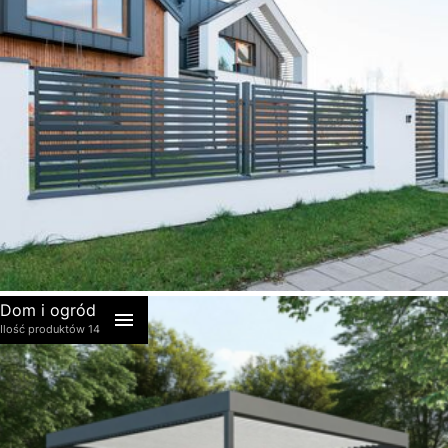
akcesoria
Dom i ogród
Ilość produktów 14