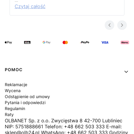
…
Czytaj całość
Linki w stopce
POMOC
Reklamacje
Wycena
Odstąpienie od umowy
Pytania i odpowiedzi
Regulamin
Raty
OLBANET Sp. z o.o. Zwycięstwa 8 42-700 Lubliniec
NIP: 5751888661 Telefon: +48 662 503 333 E-mail:
sklep@olb24.pl WhatsApp: +48 662 503 333 Godziny