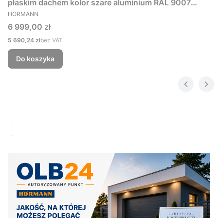
płaskim dachem kolor szare aluminium RAL 9007
PRODUCENT
229x181 cm
HÖRMANN
Cena
6 999,00 zł
Cena
5 690,24 zł
bez VAT
Do koszyka