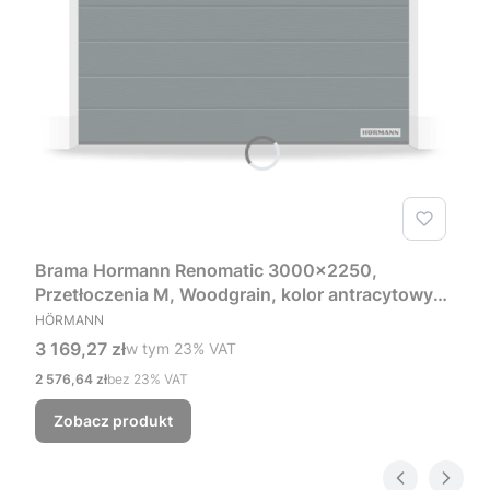
Brama Hormann Renomatic 3000x2250,
Przetłoczenia M, Woodgrain, kolor antracytowy
PRODUCENT
RAL 7016 + Prowadzenie Z
HÖRMANN
Cena brutto
3 169,27 zł
w tym %s VAT
w tym
23%
VAT
Cena netto
2 576,64 zł
bez 23% VAT
Zobacz produkt