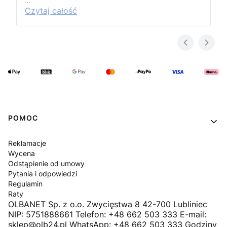
…
Czytaj całość
Linki w stopce
POMOC
Reklamacje
Wycena
Odstąpienie od umowy
Pytania i odpowiedzi
Regulamin
Raty
OLBANET Sp. z o.o. Zwycięstwa 8 42-700 Lubliniec
NIP: 5751888661 Telefon: +48 662 503 333 E-mail:
sklep@olb24.pl WhatsApp: +48 662 503 333 Godziny