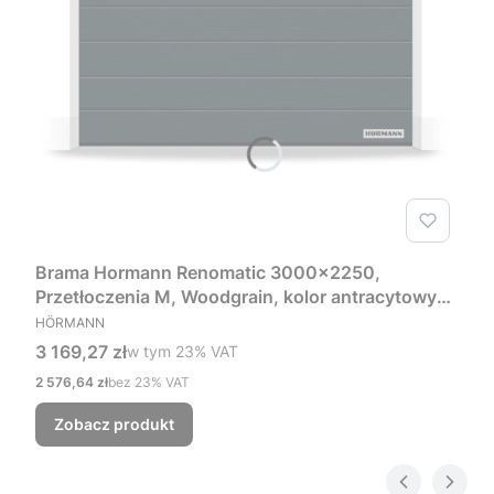
Brama Hormann Renomatic 3000x2250,
Przetłoczenia M, Woodgrain, kolor antracytowy
PRODUCENT
RAL 7016 + Prowadzenie Z
HÖRMANN
Cena brutto
3 169,27 zł
w tym %s VAT
w tym
23%
VAT
Cena netto
2 576,64 zł
bez 23% VAT
Zobacz produkt