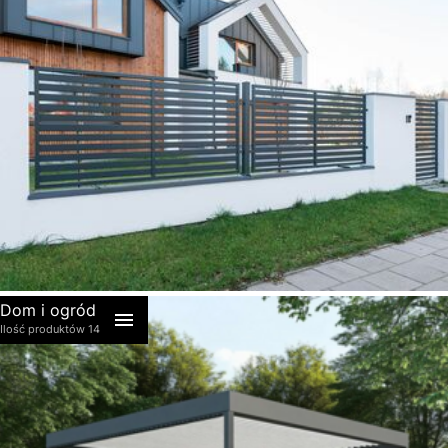
akcesoria
Dom i ogród
Ilość produktów 14