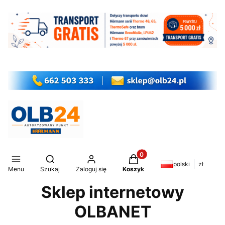
Produkty w koszyku: 0. Z
Otwórz wyszukiwarkę
polski
zł
Menu
Szukaj
Zaloguj się
Koszyk
Sklep internetowy
OLBANET