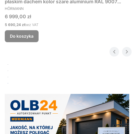
płaskim dachem kolor szare aluminium RAL 9007
PRODUCENT
229x181 cm
HÖRMANN
Cena
6 999,00 zł
Cena
5 690,24 zł
bez VAT
Do koszyka