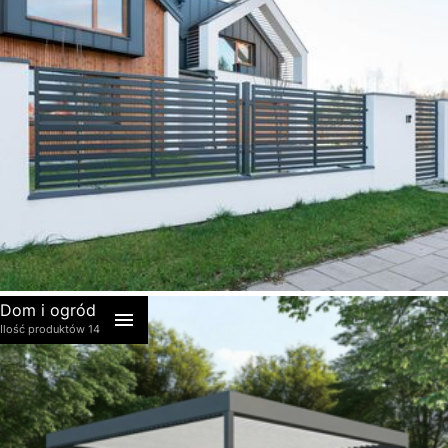
akcesoria
Dom i ogród
Ilość produktów 14