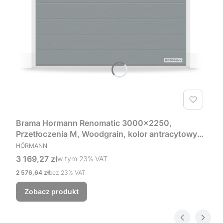
Brama Hormann Renomatic 3000x2250,
Przetłoczenia M, Woodgrain, kolor antracytowy
PRODUCENT
RAL 7016 + Prowadzenie Z
HÖRMANN
Cena brutto
3 169,27 zł
w tym %s VAT
w tym
23%
VAT
Cena netto
2 576,64 zł
bez 23% VAT
Zobacz produkt