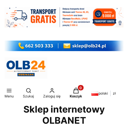
Produkty w koszyku: 0. Z
Otwórz wyszukiwarkę
polski
zł
Menu
Szukaj
Zaloguj się
Koszyk
Sklep internetowy
OLBANET