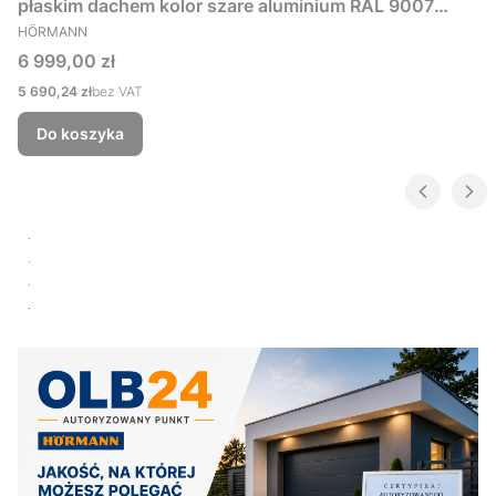
płaskim dachem kolor szare aluminium RAL 9007
PRODUCENT
229x181 cm
HÖRMANN
Cena
6 999,00 zł
Cena
5 690,24 zł
bez VAT
Do koszyka