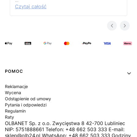
…
Czytaj całość
Linki w stopce
POMOC
Reklamacje
Wycena
Odstąpienie od umowy
Pytania i odpowiedzi
Regulamin
Raty
OLBANET Sp. z o.o. Zwycięstwa 8 42-700 Lubliniec
NIP: 5751888661 Telefon: +48 662 503 333 E-mail:
sklep@olb24.pl WhatsApp: +48 662 503 333 Godziny