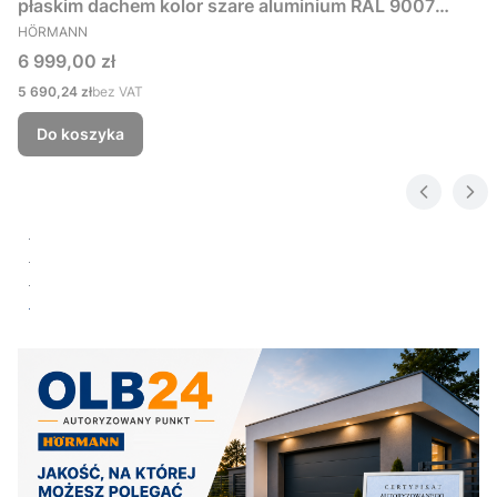
płaskim dachem kolor szare aluminium RAL 9007
PRODUCENT
229x181 cm
HÖRMANN
Cena
6 999,00 zł
Cena
5 690,24 zł
bez VAT
Do koszyka