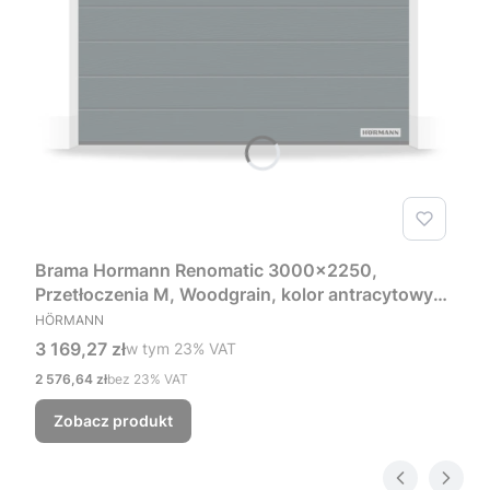
Brama Hormann Renomatic 3000x2250,
Przetłoczenia M, Woodgrain, kolor antracytowy
PRODUCENT
RAL 7016 + Prowadzenie Z
HÖRMANN
Cena brutto
3 169,27 zł
w tym %s VAT
w tym
23%
VAT
Cena netto
2 576,64 zł
bez 23% VAT
Zobacz produkt