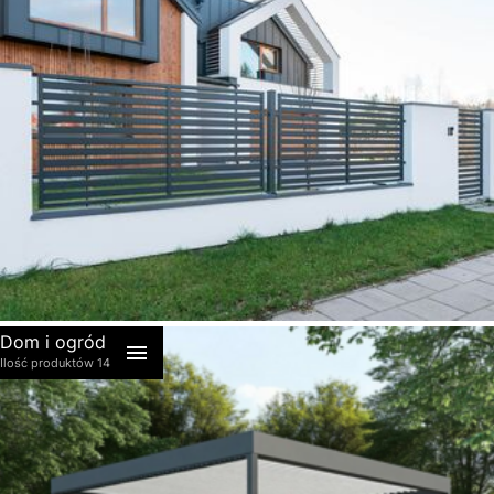
akcesoria
Dom i ogród
Ilość produktów 14