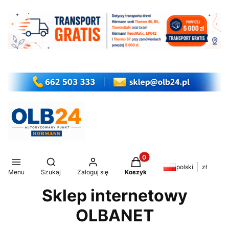
Produkty w koszyku: 0. Z
Otwórz wyszukiwarkę
polski
zł
Menu
Szukaj
Zaloguj się
Koszyk
Sklep internetowy
OLBANET