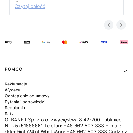
…
Czytaj całość
Linki w stopce
POMOC
Reklamacje
Wycena
Odstąpienie od umowy
Pytania i odpowiedzi
Regulamin
Raty
OLBANET Sp. z o.o. Zwycięstwa 8 42-700 Lubliniec
NIP: 5751888661 Telefon: +48 662 503 333 E-mail:
sklep@olb24.pl WhatsApp: +48 662 503 333 Godziny