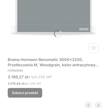
Brama Hormann Renomatic 3000x2250,
Przetłoczenia M, Woodgrain, kolor antracytowy
PRODUCENT
RAL 7016 + Prowadzenie Z
HÖRMANN
Cena brutto
3 169,27 zł
w tym %s VAT
w tym
23%
VAT
Cena netto
2 576,64 zł
bez 23% VAT
Zobacz produkt