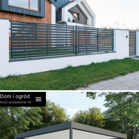
akcesoria
Dom i ogród
Ilość produktów 14