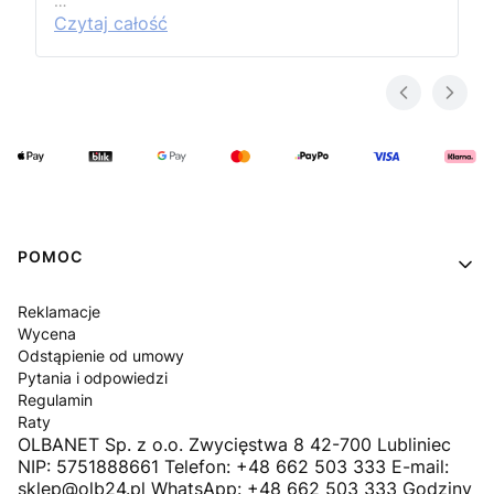
…
Czytaj całość
Linki w stopce
POMOC
Reklamacje
Wycena
Odstąpienie od umowy
Pytania i odpowiedzi
Regulamin
Raty
OLBANET Sp. z o.o. Zwycięstwa 8 42-700 Lubliniec
NIP: 5751888661 Telefon: +48 662 503 333 E-mail:
sklep@olb24.pl WhatsApp: +48 662 503 333 Godziny