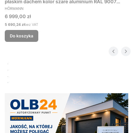
płaskim dachem kolor szare aluminium RAL 9007
PRODUCENT
229x181 cm
HÖRMANN
Cena
6 999,00 zł
Cena
5 690,24 zł
bez VAT
Do koszyka