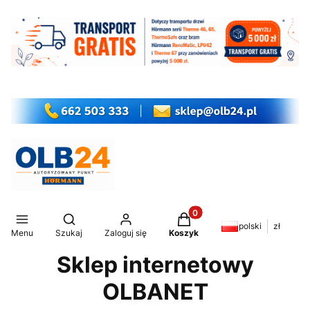
Produkty w koszyku: 0. Z
Otwórz wyszukiwarkę
polski
zł
Menu
Szukaj
Zaloguj się
Koszyk
Sklep internetowy
OLBANET