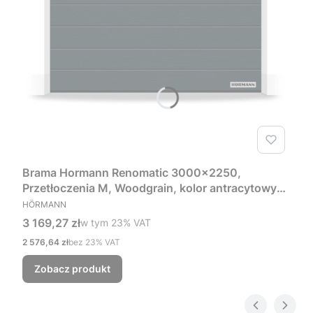
Brama Hormann Renomatic 3000x2250,
Przetłoczenia M, Woodgrain, kolor antracytowy
PRODUCENT
RAL 7016 + Prowadzenie Z
HÖRMANN
Cena brutto
3 169,27 zł
w tym %s VAT
w tym
23%
VAT
Cena netto
2 576,64 zł
bez 23% VAT
Zobacz produkt