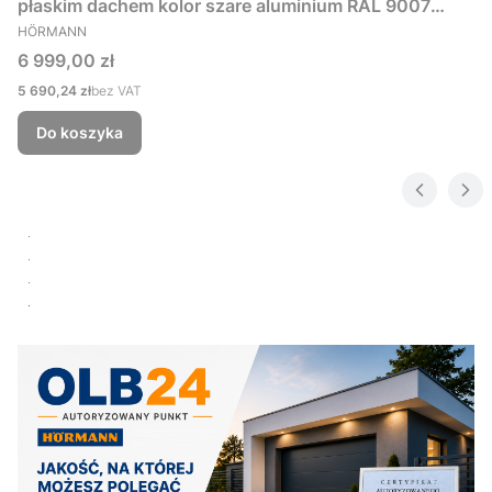
płaskim dachem kolor szare aluminium RAL 9007
PRODUCENT
229x181 cm
HÖRMANN
Cena
6 999,00 zł
Cena
5 690,24 zł
bez VAT
Do koszyka