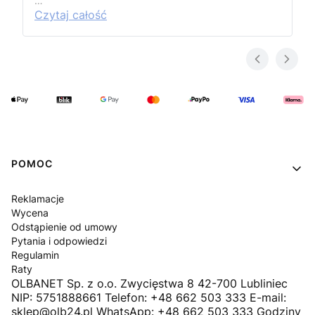
…
Czytaj całość
Linki w stopce
POMOC
Reklamacje
Wycena
Odstąpienie od umowy
Pytania i odpowiedzi
Regulamin
Raty
OLBANET Sp. z o.o. Zwycięstwa 8 42-700 Lubliniec
NIP: 5751888661 Telefon: +48 662 503 333 E-mail:
sklep@olb24.pl WhatsApp: +48 662 503 333 Godziny