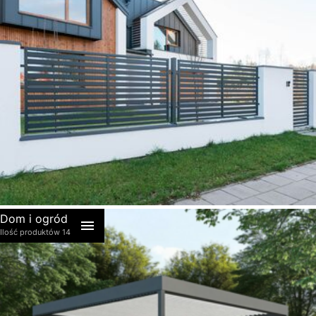
akcesoria
Dom i ogród
Ilość produktów 14