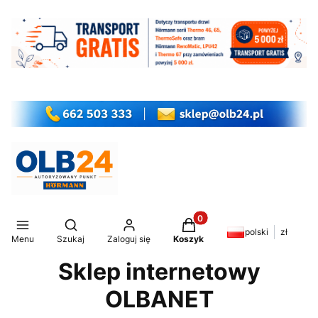
Produkty w koszyku: 0. Z
Otwórz wyszukiwarkę
polski
zł
Menu
Szukaj
Zaloguj się
Koszyk
Sklep internetowy
OLBANET