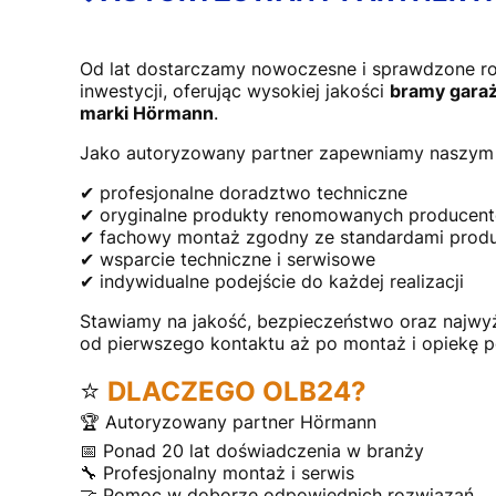
Od lat dostarczamy nowoczesne i sprawdzone r
inwestycji, oferując wysokiej jakości
bramy garaż
marki Hörmann
.
Jako autoryzowany partner zapewniamy naszym 
✔ profesjonalne doradztwo techniczne
✔ oryginalne produkty renomowanych producen
✔ fachowy montaż zgodny ze standardami prod
✔ wsparcie techniczne i serwisowe
✔ indywidualne podejście do każdej realizacji
Stawiamy na jakość, bezpieczeństwo oraz najwy
od pierwszego kontaktu aż po montaż i opiekę 
⭐
DLACZEGO OLB24?
🏆 Autoryzowany partner Hörmann
📅 Ponad 20 lat doświadczenia w branży
🔧 Profesjonalny montaż i serwis
🤝 Pomoc w doborze odpowiednich rozwiązań