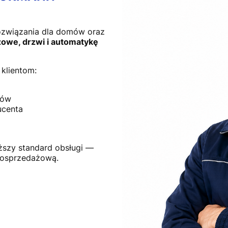
ozwiązania dla domów oraz
owe, drzwi i automatykę
klientom:
tów
ucenta
ższy standard obsługi —
posprzedażową.