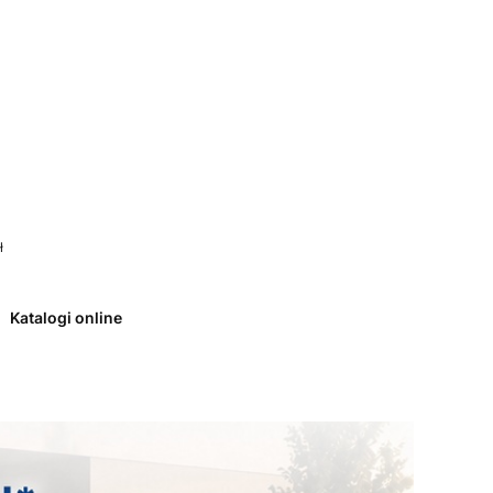
 0. Zobacz szczegóły
ł
Katalogi online