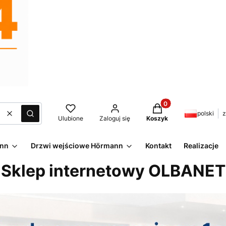
Produkty w koszyku:
polski
z
Wyczyść
Szukaj
Ulubione
Zaloguj się
Koszyk
ann
Drzwi wejściowe Hörmann
Kontakt
Realizacje
Sklep internetowy OLBANET