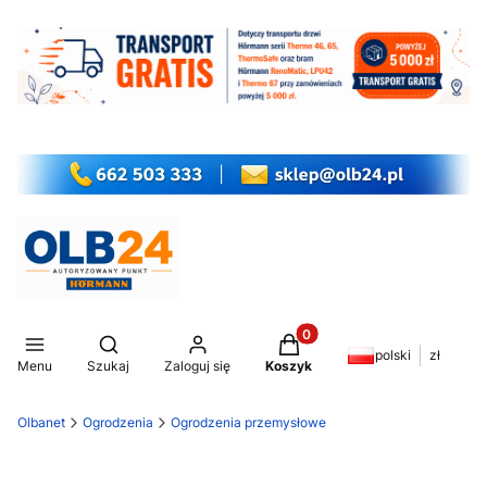
Produkty w koszyku: 0. Z
Otwórz wyszukiwarkę
polski
zł
Menu
Szukaj
Zaloguj się
Koszyk
Olbanet
Ogrodzenia
Ogrodzenia przemysłowe