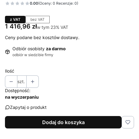
0.00
(Oceny: 0 Recenzje: 0)
z VAT
bez VAT
Cena
1 416,96 zł
w tym 23% VAT
w tym
23%
VAT
Ceny podane bez kosztów dostawy.
Odbiór osobisty
za darmo
odbiór w siedzibie firmy
Ilość
szt.
Dostępność:
na wyczerpaniu
Zapytaj o produkt
Dodaj do koszyka