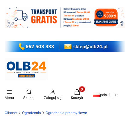
Produkty w koszyku: 0. Z
Otwórz wyszukiwarkę
polski
zł
Menu
Szukaj
Zaloguj się
Koszyk
Olbanet
Ogrodzenia
Ogrodzenia przemysłowe