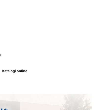
 0. Zobacz szczegóły
ł
Katalogi online