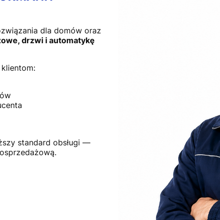
ozwiązania dla domów oraz
owe, drzwi i automatykę
klientom:
tów
ucenta
ższy standard obsługi —
posprzedażową.