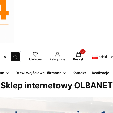
Produkty w koszyku:
polski
z
Wyczyść
Szukaj
Ulubione
Zaloguj się
Koszyk
ann
Drzwi wejściowe Hörmann
Kontakt
Realizacje
Sklep internetowy OLBANET