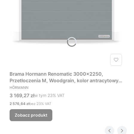
Brama Hormann Renomatic 3000x2250,
Przetłoczenia M, Woodgrain, kolor antracytowy
PRODUCENT
RAL 7016 + Prowadzenie Z
HÖRMANN
Cena brutto
3 169,27 zł
w tym %s VAT
w tym
23%
VAT
Cena netto
2 576,64 zł
bez 23% VAT
Zobacz produkt