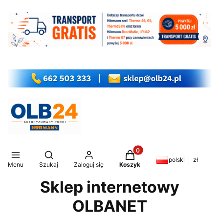
Produkty w koszyku: 0. Z
Otwórz wyszukiwarkę
polski
zł
Menu
Szukaj
Zaloguj się
Koszyk
Sklep internetowy
OLBANET