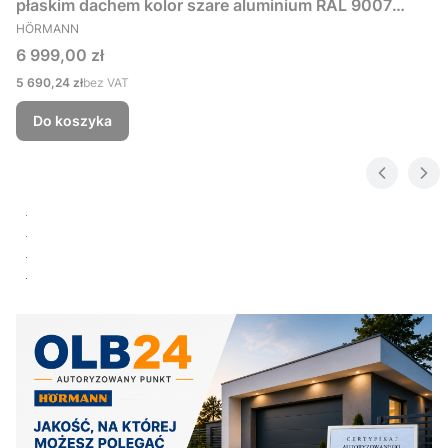
płaskim dachem kolor szare aluminium RAL 9007
PRODUCENT
229x181 cm
HÖRMANN
Cena
6 999,00 zł
Cena
5 690,24 zł
bez VAT
Do koszyka