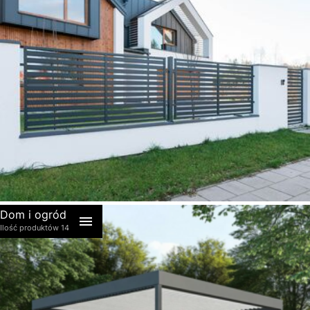
akcesoria
Dom i ogród
Ilość produktów 14