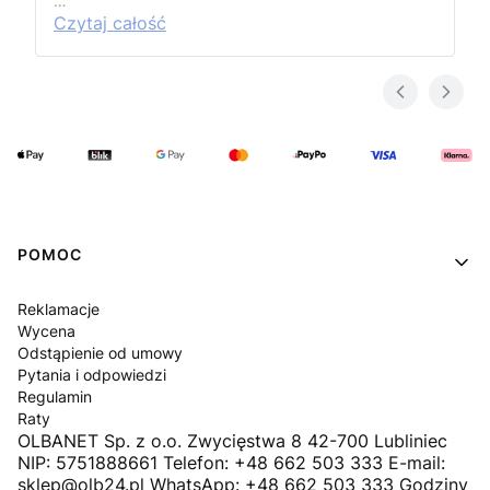
…
Czytaj całość
Linki w stopce
POMOC
Reklamacje
Wycena
Odstąpienie od umowy
Pytania i odpowiedzi
Regulamin
Raty
OLBANET Sp. z o.o. Zwycięstwa 8 42-700 Lubliniec
NIP: 5751888661 Telefon: +48 662 503 333 E-mail:
sklep@olb24.pl WhatsApp: +48 662 503 333 Godziny