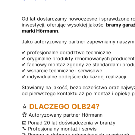
Od lat dostarczamy nowoczesne i sprawdzone r
inwestycji, oferując wysokiej jakości
bramy garaż
marki Hörmann
.
Jako autoryzowany partner zapewniamy naszym 
✔ profesjonalne doradztwo techniczne
✔ oryginalne produkty renomowanych producen
✔ fachowy montaż zgodny ze standardami prod
✔ wsparcie techniczne i serwisowe
✔ indywidualne podejście do każdej realizacji
Stawiamy na jakość, bezpieczeństwo oraz najwy
od pierwszego kontaktu aż po montaż i opiekę 
⭐
DLACZEGO OLB24?
🏆 Autoryzowany partner Hörmann
📅 Ponad 20 lat doświadczenia w branży
🔧 Profesjonalny montaż i serwis
🤝 Pomoc w doborze odpowiednich rozwiązań