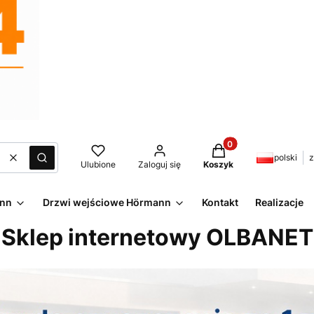
Produkty w koszyku:
polski
z
Wyczyść
Szukaj
Ulubione
Zaloguj się
Koszyk
ann
Drzwi wejściowe Hörmann
Kontakt
Realizacje
Sklep internetowy OLBANET