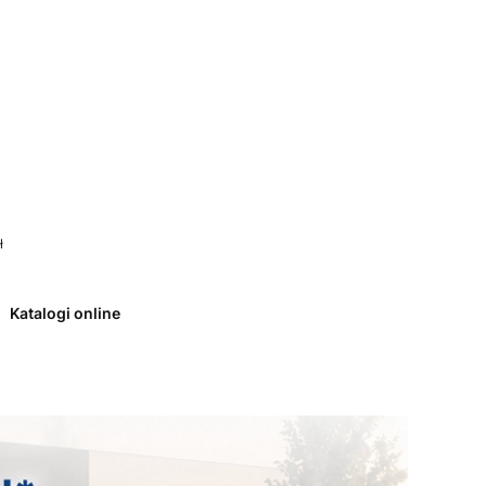
 0. Zobacz szczegóły
ł
Katalogi online