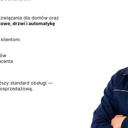
ozwiązania dla domów oraz
owe, drzwi i automatykę
klientom:
tów
ucenta
ższy standard obsługi —
posprzedażową.