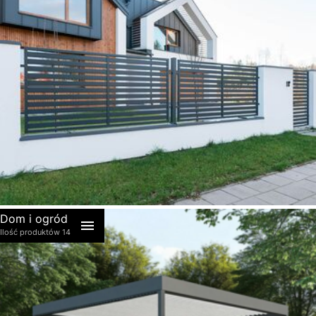
akcesoria
Dom i ogród
Ilość produktów 14