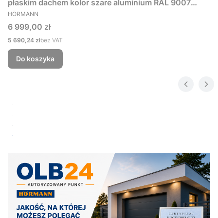
płaskim dachem kolor szare aluminium RAL 9007
PRODUCENT
229x181 cm
HÖRMANN
Cena
6 999,00 zł
Cena
5 690,24 zł
bez VAT
Do koszyka