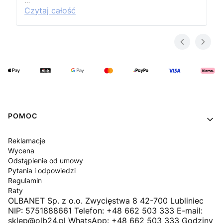
…
Czytaj całość
Linki w stopce
POMOC
Reklamacje
Wycena
Odstąpienie od umowy
Pytania i odpowiedzi
Regulamin
Raty
OLBANET Sp. z o.o. Zwycięstwa 8 42-700 Lubliniec
NIP: 5751888661 Telefon: +48 662 503 333 E-mail:
sklep@olb24.pl WhatsApp: +48 662 503 333 Godziny