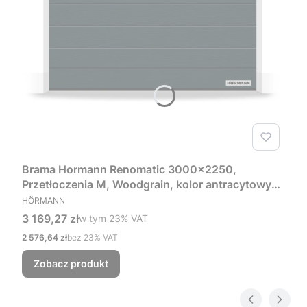
Brama Hormann Renomatic 3000x2250,
Przetłoczenia M, Woodgrain, kolor antracytowy
PRODUCENT
RAL 7016 + Prowadzenie Z
HÖRMANN
Cena brutto
3 169,27 zł
w tym %s VAT
w tym
23%
VAT
Cena netto
2 576,64 zł
bez 23% VAT
Zobacz produkt