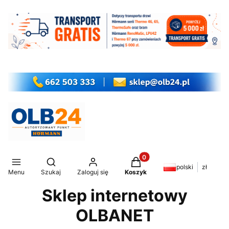
Produkty w koszyku: 0. Z
Otwórz wyszukiwarkę
polski
zł
Menu
Szukaj
Zaloguj się
Koszyk
Sklep internetowy
OLBANET