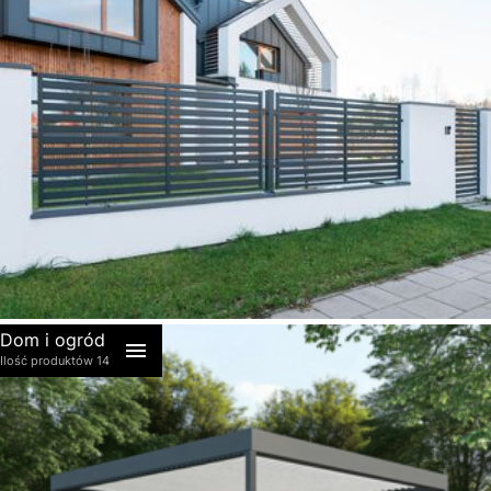
akcesoria
Dom i ogród
Ilość produktów 14