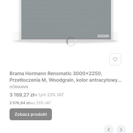
Brama Hormann Renomatic 3000x2250,
Przetłoczenia M, Woodgrain, kolor antracytowy
PRODUCENT
RAL 7016 + Prowadzenie Z
HÖRMANN
Cena brutto
3 169,27 zł
w tym %s VAT
w tym
23%
VAT
Cena netto
2 576,64 zł
bez 23% VAT
Zobacz produkt