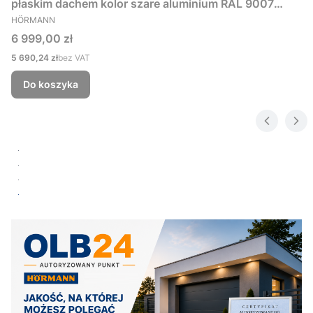
płaskim dachem kolor szare aluminium RAL 9007
PRODUCENT
229x181 cm
HÖRMANN
Cena
6 999,00 zł
Cena
5 690,24 zł
bez VAT
Do koszyka