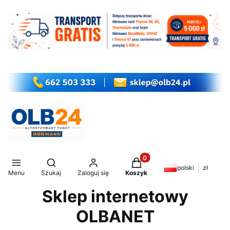
Produkty w koszyku: 0. Z
Otwórz wyszukiwarkę
polski
zł
Menu
Szukaj
Zaloguj się
Koszyk
Sklep internetowy
OLBANET