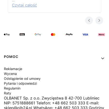
…
Czytaj całość
Linki w stopce
POMOC
Reklamacje
Wycena
Odstąpienie od umowy
Pytania i odpowiedzi
Regulamin
Raty
OLBANET Sp. z o.o. Zwycięstwa 8 42-700 Lubliniec
NIP: 5751888661 Telefon: +48 662 503 333 E-mail:
sklep@olb24.pl WhatsApp: +48 662 503 333 Godziny