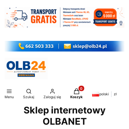
Produkty w koszyku: 0. Z
Otwórz wyszukiwarkę
polski
zł
Menu
Szukaj
Zaloguj się
Koszyk
Sklep internetowy
OLBANET