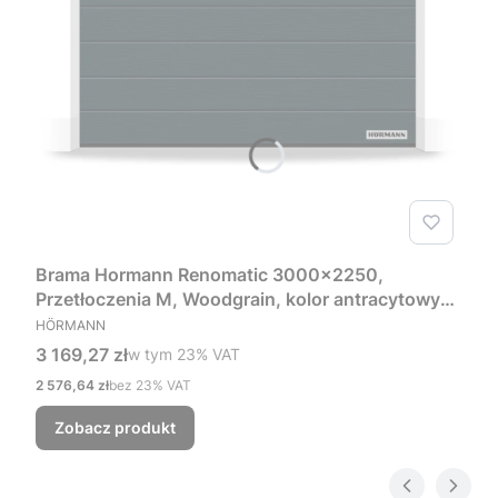
Brama Hormann Renomatic 3000x2250,
Przetłoczenia M, Woodgrain, kolor antracytowy
PRODUCENT
RAL 7016 + Prowadzenie Z
HÖRMANN
Cena brutto
3 169,27 zł
w tym %s VAT
w tym
23%
VAT
Cena netto
2 576,64 zł
bez 23% VAT
Zobacz produkt