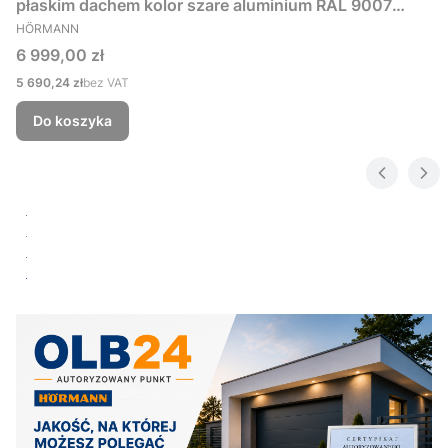
płaskim dachem kolor szare aluminium RAL 9007
PRODUCENT
229x181 cm
HÖRMANN
Cena
6 999,00 zł
Cena
5 690,24 zł
bez VAT
Do koszyka