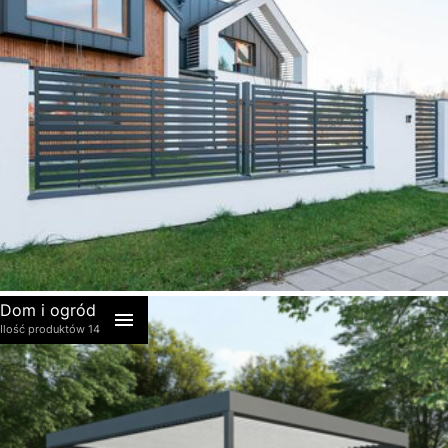
akcesoria
Dom i ogród
Ilość produktów 14