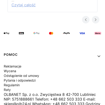
…
Czytaj całość
Linki w stopce
POMOC
Reklamacje
Wycena
Odstąpienie od umowy
Pytania i odpowiedzi
Regulamin
Raty
OLBANET Sp. z o.o. Zwycięstwa 8 42-700 Lubliniec
NIP: 5751888661 Telefon: +48 662 503 333 E-mail:
sklep@olb24.pl WhatsApp: +48 662 503 333 Godziny