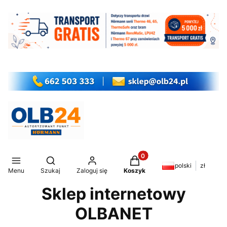
Produkty w koszyku: 0. Z
Otwórz wyszukiwarkę
polski
zł
Menu
Szukaj
Zaloguj się
Koszyk
Sklep internetowy
OLBANET