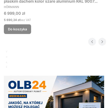
płaskim dachem kolor szare aluminium RAL 9007
PRODUCENT
229x181 cm
HÖRMANN
Cena
6 999,00 zł
Cena
5 690,24 zł
bez VAT
Do koszyka