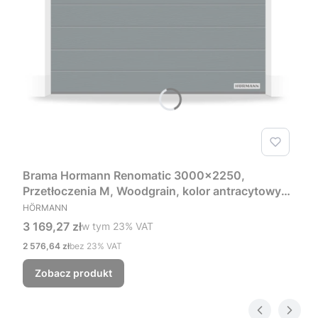
Brama Hormann Renomatic 3000x2250,
Przetłoczenia M, Woodgrain, kolor antracytowy
PRODUCENT
RAL 7016 + Prowadzenie Z
HÖRMANN
Cena brutto
3 169,27 zł
w tym %s VAT
w tym
23%
VAT
Cena netto
2 576,64 zł
bez 23% VAT
Zobacz produkt