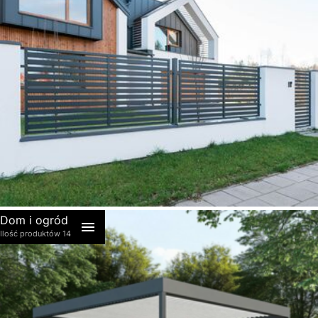
akcesoria
Dom i ogród
Ilość produktów 14