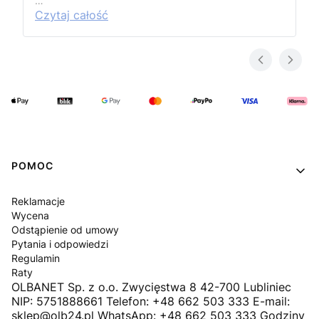
…
Czytaj całość
Linki w stopce
POMOC
Reklamacje
Wycena
Odstąpienie od umowy
Pytania i odpowiedzi
Regulamin
Raty
OLBANET Sp. z o.o. Zwycięstwa 8 42-700 Lubliniec
NIP: 5751888661 Telefon: +48 662 503 333 E-mail:
sklep@olb24.pl WhatsApp: +48 662 503 333 Godziny