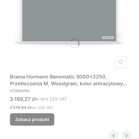
Brama Hormann Renomatic 3000x2250,
Przetłoczenia M, Woodgrain, kolor antracytowy
PRODUCENT
RAL 7016 + Prowadzenie Z
HÖRMANN
Cena brutto
3 169,27 zł
w tym %s VAT
w tym
23%
VAT
Cena netto
2 576,64 zł
bez 23% VAT
Zobacz produkt