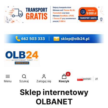
Produkty w koszyku: 0. Z
Otwórz wyszukiwarkę
polski
zł
Menu
Szukaj
Zaloguj się
Koszyk
Sklep internetowy
OLBANET