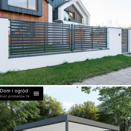
akcesoria
Dom i ogród
Ilość produktów 14