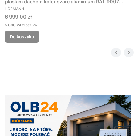
płaskim dachem kolor szare aluminium RAL 9007
PRODUCENT
229x181 cm
HÖRMANN
Cena
6 999,00 zł
Cena
5 690,24 zł
bez VAT
Do koszyka