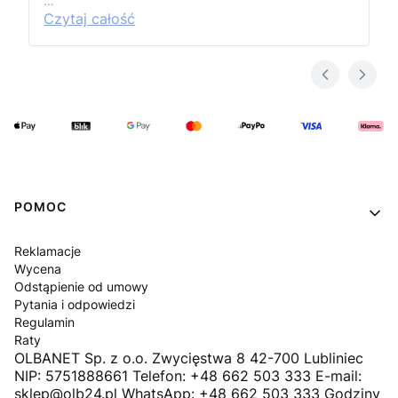
…
Czytaj całość
Linki w stopce
POMOC
Reklamacje
Wycena
Odstąpienie od umowy
Pytania i odpowiedzi
Regulamin
Raty
OLBANET Sp. z o.o. Zwycięstwa 8 42-700 Lubliniec
NIP: 5751888661 Telefon: +48 662 503 333 E-mail:
sklep@olb24.pl WhatsApp: +48 662 503 333 Godziny