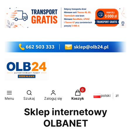
Produkty w koszyku: 0. Z
Otwórz wyszukiwarkę
polski
zł
Menu
Szukaj
Zaloguj się
Koszyk
Sklep internetowy
OLBANET