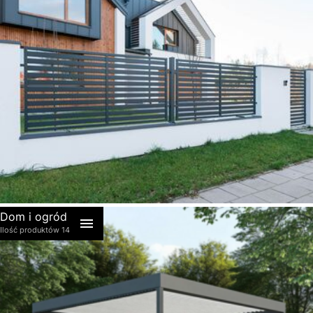
akcesoria
Dom i ogród
Ilość produktów 14