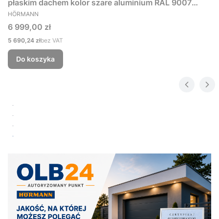
płaskim dachem kolor szare aluminium RAL 9007
PRODUCENT
229x181 cm
HÖRMANN
Cena
6 999,00 zł
Cena
5 690,24 zł
bez VAT
Do koszyka