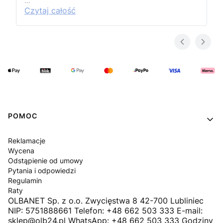
…
Czytaj całość
Linki w stopce
POMOC
Reklamacje
Wycena
Odstąpienie od umowy
Pytania i odpowiedzi
Regulamin
Raty
OLBANET Sp. z o.o. Zwycięstwa 8 42-700 Lubliniec
NIP: 5751888661 Telefon: +48 662 503 333 E-mail:
sklep@olb24.pl WhatsApp: +48 662 503 333 Godziny