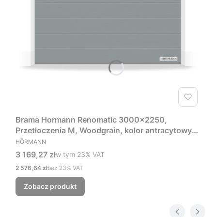
Brama Hormann Renomatic 3000x2250,
Przetłoczenia M, Woodgrain, kolor antracytowy
PRODUCENT
RAL 7016 + Prowadzenie Z
HÖRMANN
Cena brutto
3 169,27 zł
w tym %s VAT
w tym
23%
VAT
Cena netto
2 576,64 zł
bez 23% VAT
Zobacz produkt