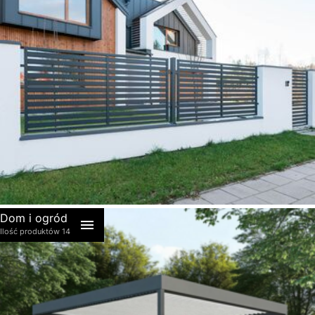
akcesoria
Dom i ogród
Ilość produktów 14