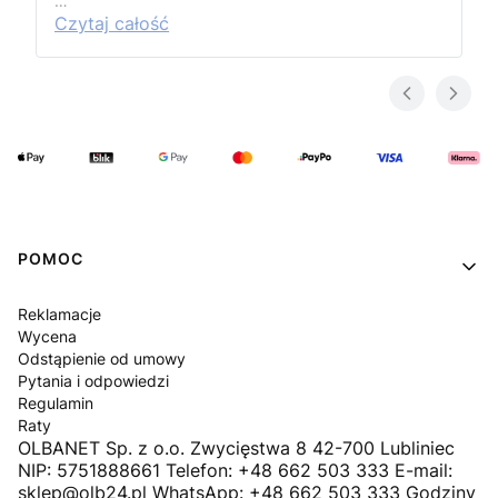
…
Czytaj całość
Linki w stopce
POMOC
Reklamacje
Wycena
Odstąpienie od umowy
Pytania i odpowiedzi
Regulamin
Raty
OLBANET Sp. z o.o. Zwycięstwa 8 42-700 Lubliniec
NIP: 5751888661 Telefon: +48 662 503 333 E-mail:
sklep@olb24.pl WhatsApp: +48 662 503 333 Godziny