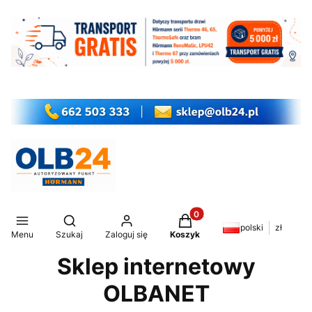
Produkty w koszyku: 0. Z
Otwórz wyszukiwarkę
polski
zł
Menu
Szukaj
Zaloguj się
Koszyk
Sklep internetowy
OLBANET