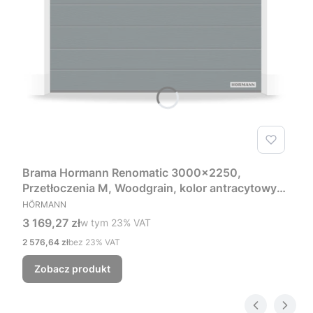
Brama Hormann Renomatic 3000x2250,
Przetłoczenia M, Woodgrain, kolor antracytowy
PRODUCENT
RAL 7016 + Prowadzenie Z
HÖRMANN
Cena brutto
3 169,27 zł
w tym %s VAT
w tym
23%
VAT
Cena netto
2 576,64 zł
bez 23% VAT
Zobacz produkt