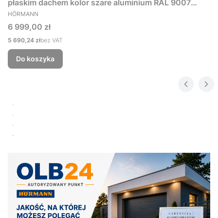
płaskim dachem kolor szare aluminium RAL 9007
PRODUCENT
229x181 cm
HÖRMANN
Cena
6 999,00 zł
Cena
5 690,24 zł
bez VAT
Do koszyka