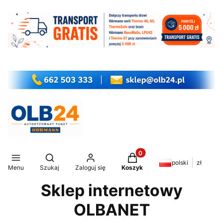
Produkty w koszyku: 0. Z
Otwórz wyszukiwarkę
polski
zł
Menu
Szukaj
Zaloguj się
Koszyk
Sklep internetowy
OLBANET