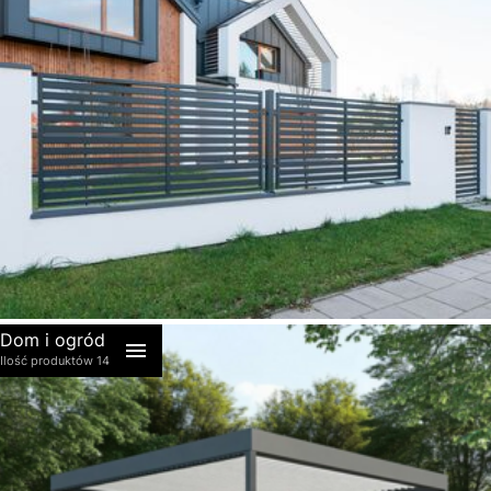
akcesoria
Dom i ogród
Ilość produktów 14