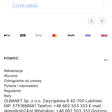
…
Czytaj całość
Linki w stopce
POMOC
Reklamacje
Wycena
Odstąpienie od umowy
Pytania i odpowiedzi
Regulamin
Raty
OLBANET Sp. z o.o. Zwycięstwa 8 42-700 Lubliniec
NIP: 5751888661 Telefon: +48 662 503 333 E-mail:
sklep@olb24.pl WhatsApp: +48 662 503 333 Godziny