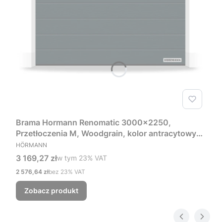
Brama Hormann Renomatic 3000x2250,
Przetłoczenia M, Woodgrain, kolor antracytowy
PRODUCENT
RAL 7016 + Prowadzenie Z
HÖRMANN
Cena brutto
3 169,27 zł
w tym %s VAT
w tym
23%
VAT
Cena netto
2 576,64 zł
bez 23% VAT
Zobacz produkt