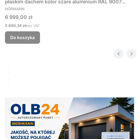
płaskim dachem kolor szare aluminium RAL 9007
PRODUCENT
229x181 cm
HÖRMANN
Cena
6 999,00 zł
Cena
5 690,24 zł
bez VAT
Do koszyka