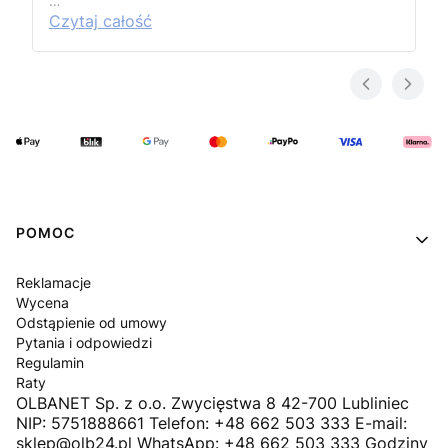
…
Czytaj całość
Linki w stopce
POMOC
Reklamacje
Wycena
Odstąpienie od umowy
Pytania i odpowiedzi
Regulamin
Raty
OLBANET Sp. z o.o. Zwycięstwa 8 42-700 Lubliniec
NIP: 5751888661 Telefon: +48 662 503 333 E-mail:
sklep@olb24.pl WhatsApp: +48 662 503 333 Godziny