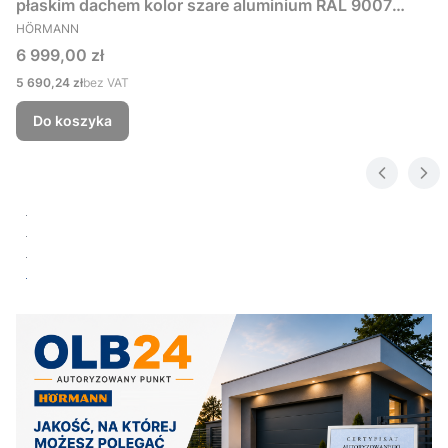
płaskim dachem kolor szare aluminium RAL 9007
PRODUCENT
229x181 cm
HÖRMANN
Cena
6 999,00 zł
Cena
5 690,24 zł
bez VAT
Do koszyka