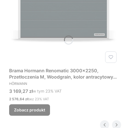
Brama Hormann Renomatic 3000x2250,
Przetłoczenia M, Woodgrain, kolor antracytowy
PRODUCENT
RAL 7016 + Prowadzenie Z
HÖRMANN
Cena brutto
3 169,27 zł
w tym %s VAT
w tym
23%
VAT
Cena netto
2 576,64 zł
bez 23% VAT
Zobacz produkt