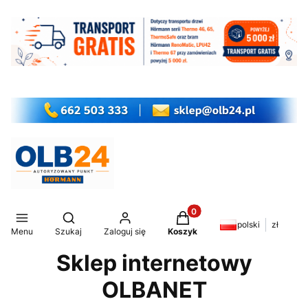
Produkty w koszyku: 0. Z
Otwórz wyszukiwarkę
polski
zł
Menu
Szukaj
Zaloguj się
Koszyk
Sklep internetowy
OLBANET