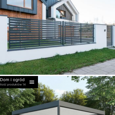
akcesoria
Dom i ogród
Ilość produktów 14