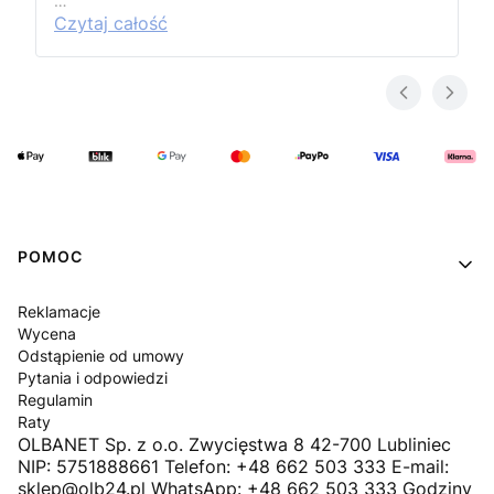
…
Czytaj całość
Linki w stopce
POMOC
Reklamacje
Wycena
Odstąpienie od umowy
Pytania i odpowiedzi
Regulamin
Raty
OLBANET Sp. z o.o. Zwycięstwa 8 42-700 Lubliniec
NIP: 5751888661 Telefon: +48 662 503 333 E-mail:
sklep@olb24.pl WhatsApp: +48 662 503 333 Godziny