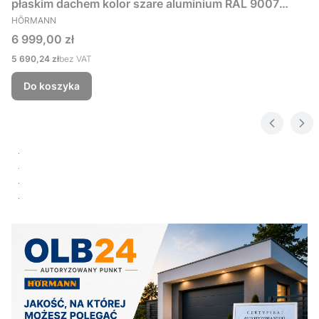
płaskim dachem kolor szare aluminium RAL 9007
PRODUCENT
229x181 cm
HÖRMANN
Cena
6 999,00 zł
Cena
5 690,24 zł
bez VAT
Do koszyka