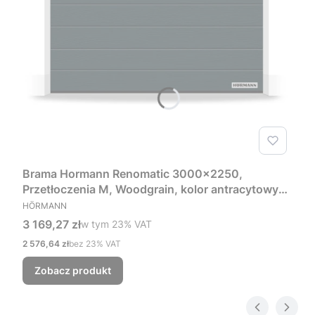
Brama Hormann Renomatic 3000x2250,
Przetłoczenia M, Woodgrain, kolor antracytowy
PRODUCENT
RAL 7016 + Prowadzenie Z
HÖRMANN
Cena brutto
3 169,27 zł
w tym %s VAT
w tym
23%
VAT
Cena netto
2 576,64 zł
bez 23% VAT
Zobacz produkt