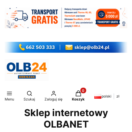
Produkty w koszyku: 0. Z
Otwórz wyszukiwarkę
polski
zł
Menu
Szukaj
Zaloguj się
Koszyk
Sklep internetowy
OLBANET