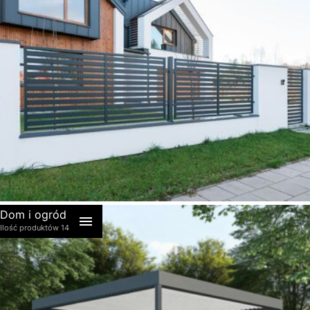
akcesoria
Dom i ogród
Ilość produktów 14